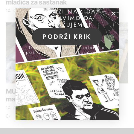
mladića za sastanak
POMOZI NAM DA
12. maj 2021.
NASTAVIMO DA
ISTRAŽUJEMO!
PODRŽI KRIK
Donacije možeš da uplatiš u
pošti, banci ili preko PayPal-a
MUP: Zaplenjeno 26 kilograma
marihuane u Beogradu
12. maj 2021.