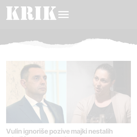
Vulin ignoriše pozive majki nestalih