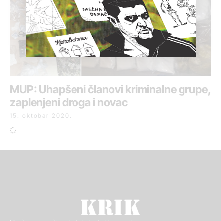
MUP: Uhapšeni članovi kriminalne grupe,
zaplenjeni droga i novac
15. oktobar 2020.