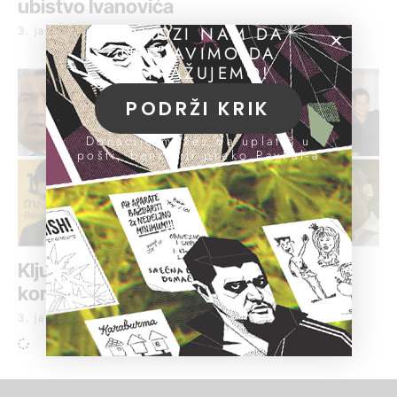
ubistvo Ivanovića
POMOZI NAM DA
3. januar 2019.
NASTAVIMO DA
ISTRAŽUJEMO!
PODRŽI KRIK
Donacije možeš da uplatiš u
pošti, banci ili preko PayPal-a
Ključni događaji u vezi sa kriminalom i
korupcijom u 2018.
3. januar 2019.