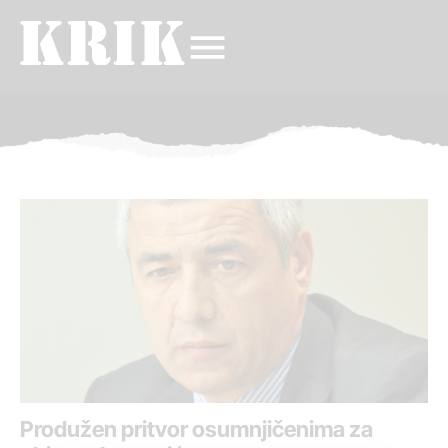
Produžen pritvor osumnjičenima za