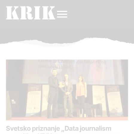
Svetsko priznanje „Data journalism