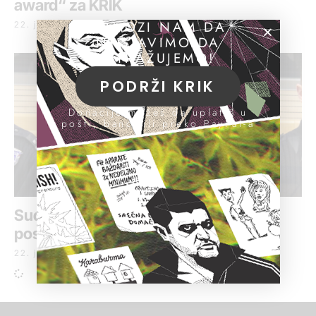
award“ za KRIK
POMOZI NAM DA
22. jun 2017.
NASTAVIMO DA
ISTRAŽUJEMO!
PODRŽI KRIK
Donacije možeš da uplatiš u
pošti, banci ili preko PayPal-a
Suđenje Šariću: „Neko će da peva sto
posto“
22. jun 2017.