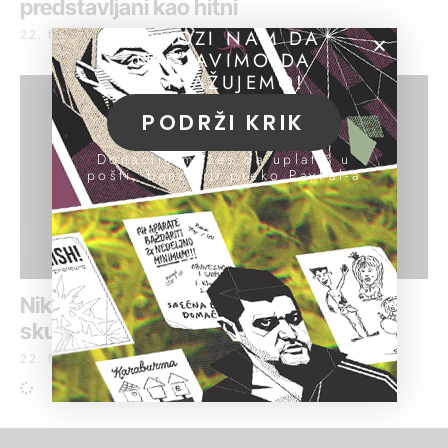
predstavljani kao hitni
POMOZI NAM DA
22. februar 2017.
NASTAVIMO DA
ISTRAŽUJEMO!
PODRŽI KRIK
Donacije možeš da uplatiš u
pošti, banci ili preko PayPal-a
Nikodijević odbio da odgovori hoće li
skupština raspravljati o Savamali
22. februar 2017.