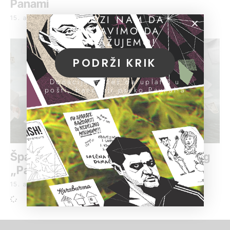
Panami
POMOZI NAM DA
15. april 2016.
NASTAVIMO DA
ISTRAŽUJEMO!
PODRŽI KRIK
Donacije možeš da uplatiš u
pošti, banci ili preko PayPal-a
Španski ministar podneo ostavku zbog
„Panamskih dokumenata“
15. april 2016.