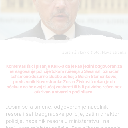
Zoran Živković (foto: Nova stranka)
Komentarišući pisanje KRIK-a da je kao jedini odgovoran za
nereagovanje policije tokom rušenja u Savamali označen
šef smene dežurne službe policije Goran Stamenković,
predsednik Nove stranke Zoran Živković rekao je da
očekuje da će ovaj slučaj zastareti ili biti prividno rešen bez
otkrivanja stvarnih počinilaca.
„
Osim šefa smene, odgovoran je načelnik
resora i šef beogradske policije, zatim direktor
policije, načelnik resora u ministarstvu i na