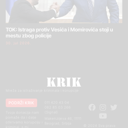
TOK: Istraga protiv Vesića i Momirovića stoji u
mestu zbog policije
30. jul 2026.
Mreža za istraživanje kriminala i korupcije
PODRŽI KRIK
011 420 43 04
062 85 03 266
(Signal)
Tvoja donacija nam
pomaže da i dalje
Makenzijeva 46, 11111
otkrivamo korupciju i
Beograd, Srbija
© 2024 Sva prava
kriminal, a mi