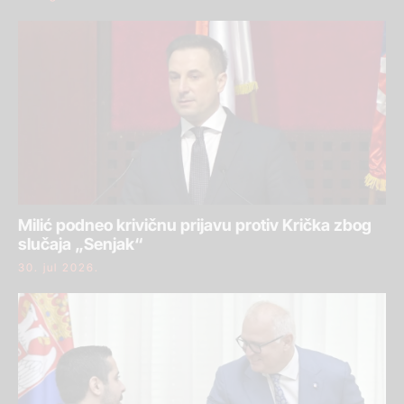
Milić podneo krivičnu prijavu protiv Krička zbog
slučaja „Senjak“
30. jul 2026.