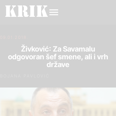
09.01.2018.
Živković: Za Savamalu
odgovoran šef smene, ali i vrh
države
BOJANA PAVLOVIĆ