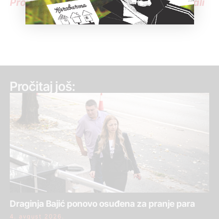
Pročitajte sve vesti o rušenju u Savamali
Pročitaj još:
Draginja Bajić ponovo osuđena za pranje para
4. avgust 2026.