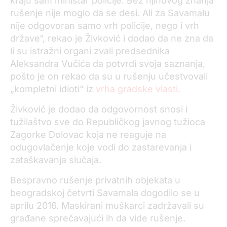
kraju sam ministar policije. Bez njihovog znanja
rušenje nije moglo da se desi.
Ali za Savamalu
nije odgovoran samo vrh policije, nego i vrh
države“, rekao je Živković i dodao da ne zna da
li su istražni organi zvali predsednika
Aleksandra Vučića
da potvrdi svoja saznanja,
pošto je on rekao da su u rušenju učestvovali
„kompletni idioti“ iz
vrha gradske vlasti.
Živković je dodao da odgovornost snosi i
tužilaštvo sve do Republičkog javnog tužioca
Zagorke Dolovac koja ne reaguje na
odugovlačenje koje vodi do zastarevanja i
zataškavanja slučaja.
Bespravno rušenje privatnih objekata u
beogradskoj četvrti Savamala dogodilo se u
aprilu 2016. Maskirani muškarci zadržavali su
građane sprečavajući ih da vide rušenje.