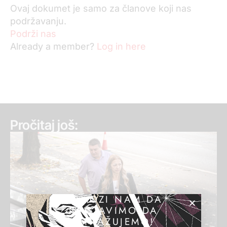
Ovaj dokumet je samo za članove koji nas
podržavanju.
Podrži nas
Already a member?
Log in here
Pročitaj još:
POMOZI NAM DA
NASTAVIMO DA
ISTRAŽUJEMO!