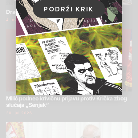
PODRŽI KRIK
Draginja Bajić ponovo osuđena za pranje para
Donacije možeš da uplatiš u
4. avgust 2026.
pošti, banci ili preko PayPal-a
Milić podneo krivičnu prijavu protiv Krička zbog
slučaja „Senjak“
30. jul 2026.