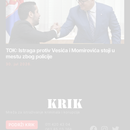
TOK: Istraga protiv Vesića i Momirovića stoji u
mestu zbog policije
30. jul 2026.
Mreža za istraživanje kriminala i korupcije
PODRŽI KRIK
011 420 43 04
062 85 03 266