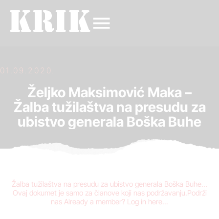
01.09.2020.
Željko Maksimović Maka –
Žalba tužilaštva na presudu za
ubistvo generala Boška Buhe
Žalba tužilaštva na presudu za ubistvo generala Boška Buhe…
Ovaj dokumet je samo za članove koji nas podržavanju.Podrži
nas Already a member? Log in here...