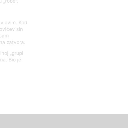
u „robe“.
avlovim. Kod
jovićev sin
osam
na zatvora.
lnoj „grupi
a. Bio je