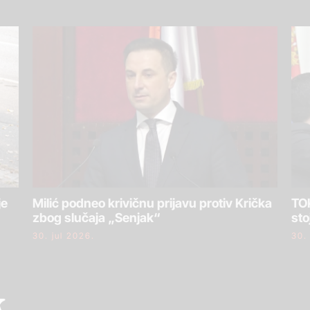
je
Milić podneo krivičnu prijavu protiv Krička
TOK
zbog slučaja „Senjak“
sto
30. jul 2026.
30.