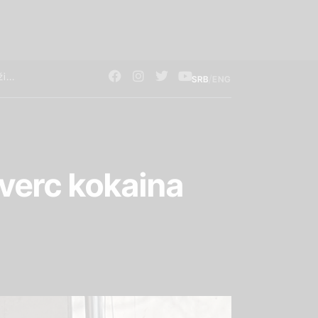
/
SRB
ENG
verc kokaina