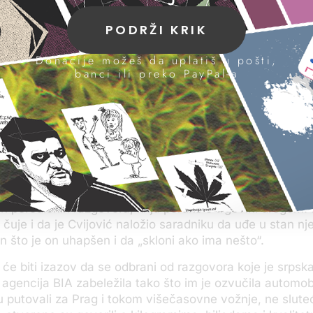
anioci saglasili su se da se dokazi ne pregledaju iznova 
PODRŽI KRIK
veća saopšti šta je do sada izvedeno, a da se sudija Alb
pozna sa predmetom.
Donacije možeš da uplatiš u pošti,
banci ili preko PayPal-a
okazi koje je neophodno da nova sudija pregleda jesu u
ih razgovora. Tužilaštvo tvrdi da oni dokazuju da je Cvij
ao zaduženja članovima grupe u vezi sa nabavkom, skla
ge.Tužilaštvo je utvrdilo da je grupa kupila i prodala na
aina.
u do sada preslušani razgovori u kojima Cvijović sa sin
adnji kuće, računima i dugovima, ali tužilaštvo tvrdi da 
 porodičnih razgovora, kriju poruke o trgovini drogom.
čuje i da je Cvijović naložio saradniku da uđe u stan n
 što je on uhapšen i da „skloni ako ima nešto“.
 će biti izazov da se odbrani od razgovora koje je srpsk
agencija BIA zabeležila tako što im je ozvučila automobil
u putovali za Prag i tokom višečasovne vožnje, ne slute