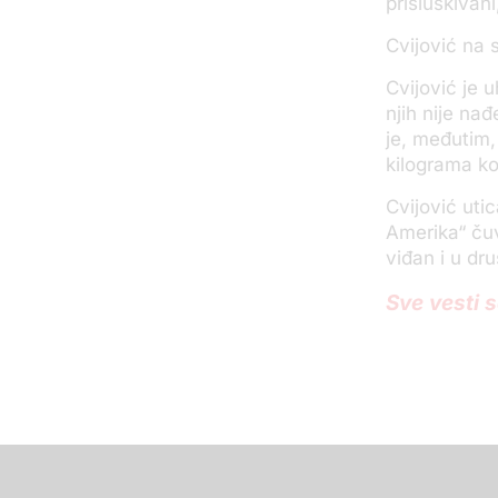
prisluškivani
Cvijović na 
Cvijović je
njih nije na
je, međutim,
kilograma ko
Cvijović utic
Amerika“ čuv
viđan i u dr
Sve vesti 