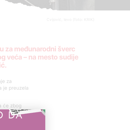
Cvijović, levo (foto: KRIK)
vu za međunarodni šverc
og veća – na mesto sudije
ić.
je za
a je preuzela
a će zbog
O DA
– oni su