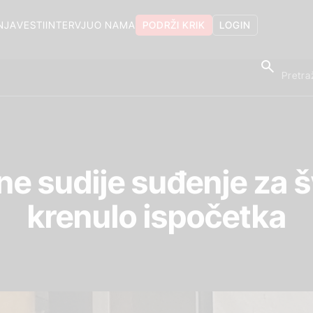
NJA
VESTI
INTERVJU
O NAMA
PODRŽI KRIK
LOGIN
e sudije suđenje za š
krenulo ispočetka