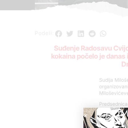
Podeli:
Suđenje Radosavu Cvijo
kokaina počelo je danas 
Dr
Sudija Miloš
organizovani
Miloševićev
Predsednica 
POM
ove izmene 
Sudija je pi
istakli da ni