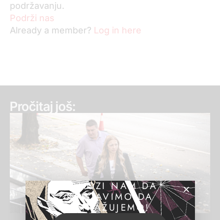
podržavanju.
Podrži nas
Already a member?
Log in here
Pročitaj još:
POMOZI NAM DA
NASTAVIMO DA
ISTRAŽUJEMO!