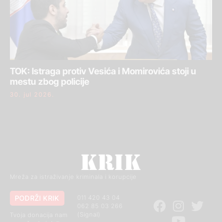
TOK: Istraga protiv Vesića i Momirovića stoji u
mestu zbog policije
30. jul 2026.
Mreža za istraživanje kriminala i korupcije
PODRŽI KRIK
011 420 43 04
062 85 03 266
(Signal)
Tvoja donacija nam