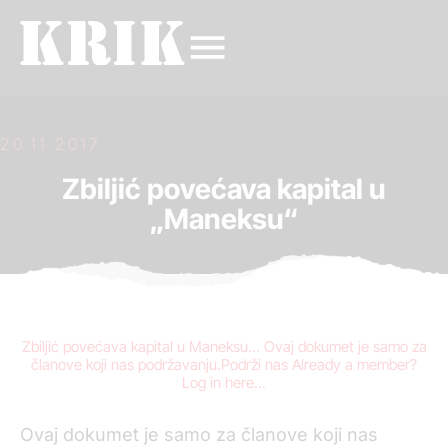
20.11.2017.
Zbiljić povećava kapital u
„Maneksu“
Zbiljić povećava kapital u Maneksu… Ovaj dokumet je samo za
članove koji nas podržavanju.Podrži nas Already a member?
Log in here...
Ovaj dokumet je samo za članove koji nas