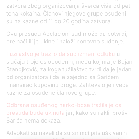
zatvora zbog organizovanja šverca više od pet
tona kokaina. Članovi njegove grupe osuđeni
su na kazne od 11 do 20 godina zatvora.
Ovu presudu Apelacioni sud može da potvrdi,
preinači ili je ukine i naloži ponovno suđenje.
Tužilaštvo je tražilo da sud izmeni odluku
u
slučaju troje oslobođenih, među kojima je Bojan
Stanojković, za koga tužilaštvo tvrdi da je jedan
od organizatora i da je zajedno sa Šarićem
finansirao kupovinu droge. Zahtevalo je i veće
kazne za osuđene članove grupe.
Odbrana osuđenog narko-bosa tražila je da
presuda bude ukinuta
jer, kako su rekli, protiv
Šarića nema dokaza.
Advokati su naveli da su snimci prisluškivanih