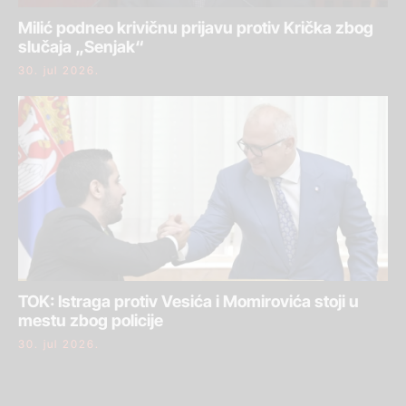
Milić podneo krivičnu prijavu protiv Krička zbog
slučaja „Senjak“
30. jul 2026.
TOK: Istraga protiv Vesića i Momirovića stoji u
mestu zbog policije
30. jul 2026.