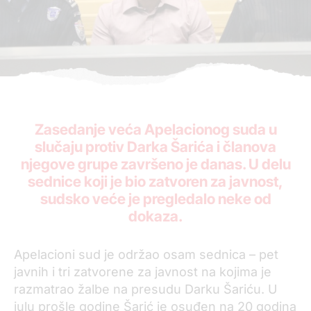
Zasedanje veća Apelacionog suda u
slučaju protiv Darka Šarića i članova
njegove grupe završeno je danas. U delu
sednice koji je bio zatvoren za javnost,
sudsko veće je pregledalo neke od
dokaza.
Apelacioni sud je održao osam sednica – pet
javnih i tri zatvorene za javnost na kojima je
razmatrao žalbe na presudu Darku Šariću. U
julu prošle godine Šarić je osuđen na 20 godina