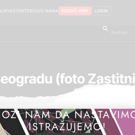
NJA
VESTI
INTERVJU
O NAMA
PODRŽI KRIK
LOGIN
Beogradu (foto Zastitn
OZI NAM DA NASTAVIM
ISTRAŽUJEMO!