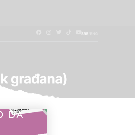
/
SRB
ENG
ik građana)
O DA