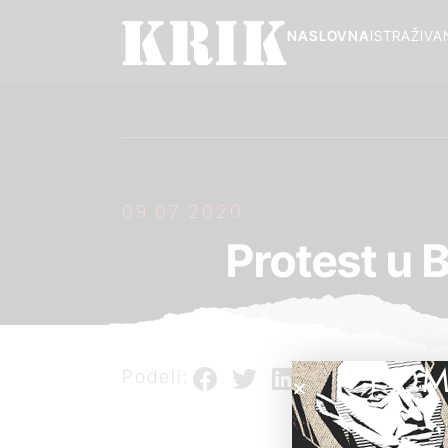
NASLOVNA
ISTRAŽIVA
09.07.2020.
Protest u 
POM
Podeli: