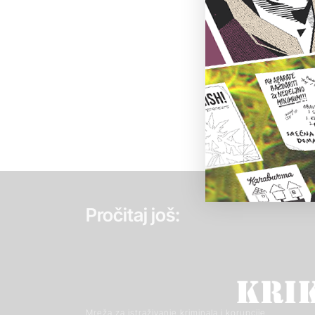
Pročitaj još:
Mreža za istraživanje kriminala i korupcije