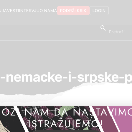
NJA
VESTI
INTERVJU
O NAMA
PODRŽI KRIK
LOGIN
a-nemacke-i-srpske-po
OZI NAM DA NASTAVIM
ISTRAŽUJEMO!