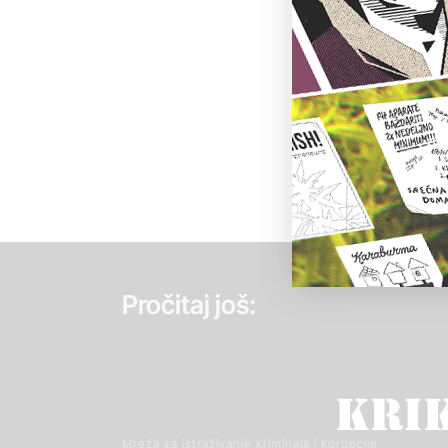
Pročitaj još:
Mreža za istraživanje kriminala i korupcije