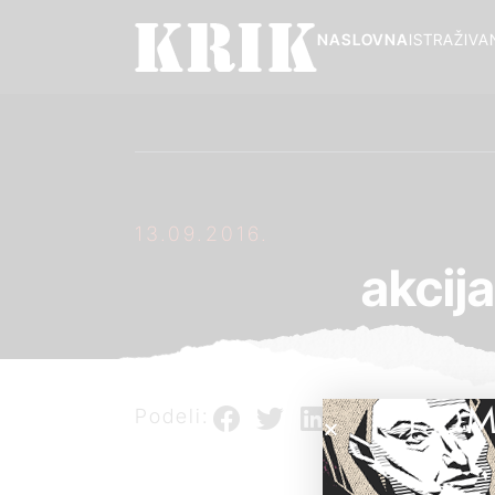
NASLOVNA
ISTRAŽIVA
13.09.2016.
akcij
POM
Podeli: