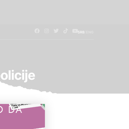
/
SRB
ENG
licije
O DA