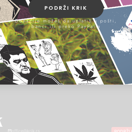
PODRŽI KRIK
Donacije možeš da uplatiš u pošti,
banci ili preko PayPal-a
office@krik.rs
PODRŽI 