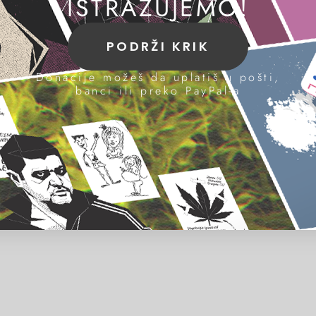
ISTRAŽUJEMO!
PODRŽI KRIK
Donacije možeš da uplatiš u pošti,
banci ili preko PayPal-a