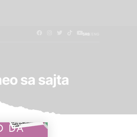
/
SRB
ENG
neo sa sajta
O DA