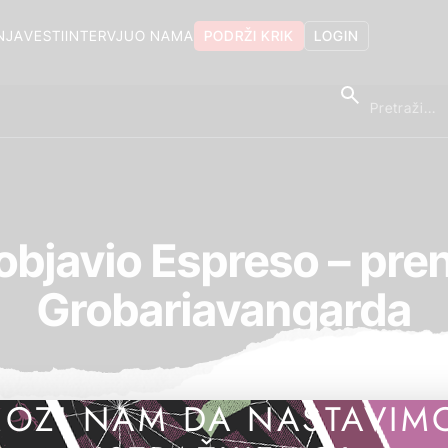
NJA
VESTI
INTERVJU
O NAMA
PODRŽI KRIK
LOGIN
objavio Espreso – pre
Grobariavangarda
OZI NAM DA NASTAVIM