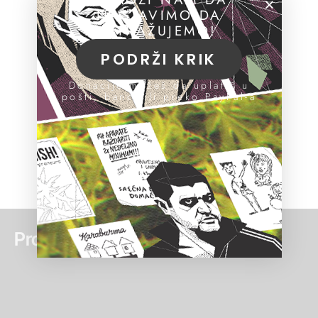
NASTAVIMO DA
ISTRAŽUJEMO!
PODRŽI KRIK
Donacije možeš da uplatiš u
pošti, banci ili preko PayPal-a
Pročitaj još: