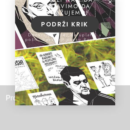
NASTAVIMO DA
ISTRAŽUJEMO!
PODRŽI KRIK
Donacije možeš da uplatiš u
pošti, banci ili preko PayPal-a
Pročitaj još: