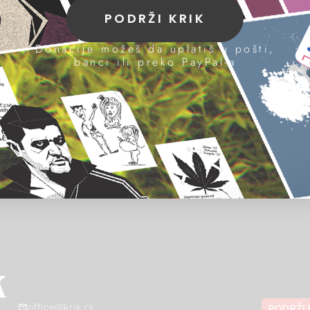
PODRŽI KRIK
Donacije možeš da uplatiš u pošti,
banci ili preko PayPal-a
office@krik.rs
PODRŽI 