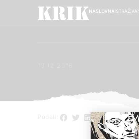
NASLOVNA
ISTRAŽIVA
13.12.2018.
POM
Podeli: