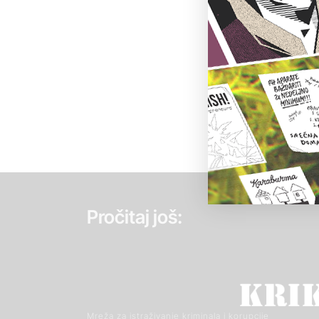
Pročitaj još:
Mreža za istraživanje kriminala i korupcije