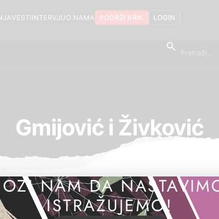
NJA
VESTI
INTERVJU
O NAMA
PODRŽI KRIK
LOGIN
Gmijović i Živković
OZI NAM DA NASTAVIM
ISTRAŽUJEMO!