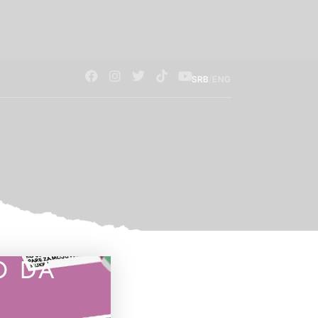
/
SRB
ENG
O DA