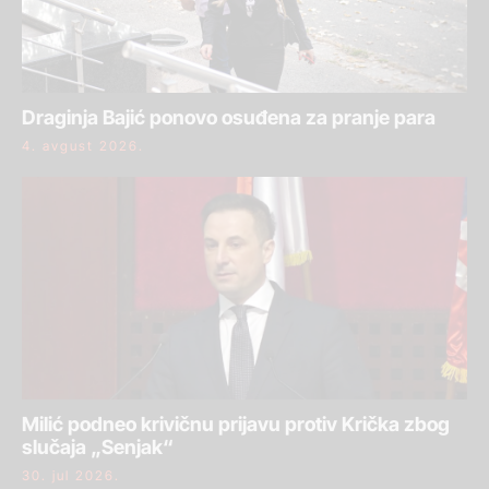
Draginja Bajić ponovo osuđena za pranje para
4. avgust 2026.
Milić podneo krivičnu prijavu protiv Krička zbog
slučaja „Senjak“
30. jul 2026.