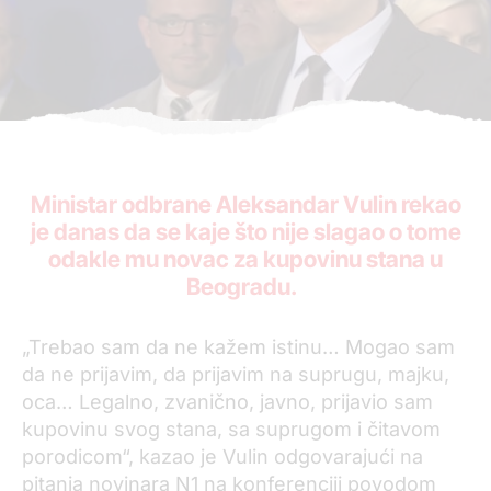
Ministar odbrane Aleksandar Vulin rekao
je danas da se kaje što nije slagao o tome
odakle mu novac za kupovinu stana u
Beogradu.
„Trebao sam da ne kažem istinu… Mogao sam
da ne prijavim, da prijavim na suprugu, majku,
oca… Legalno, zvanično, javno, prijavio sam
kupovinu svog stana, sa suprugom i čitavom
porodicom“, kazao je Vulin odgovarajući na
pitanja novinara N1 na konferenciji povodom