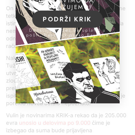
NASTAVIMO DA
ISTRAŽUJEMO!
On je objasnio da je novac dobio od suprugine
tetke iz Kanade, ali je Agencija posumnjala u
PODRŽI KRIK
istinitost njegovih navoda i istragom otkrila da
Donacije možeš da uplatiš u
nema dokaza da je novac unet u zemlju,
pošti, banci ili preko PayPal-a
odnosno da je transferisan na bankovne
račune Vulina i njegove supruge.
Nakon toga Agencija je izveštaj dostavila
Tužilaštvu za organizovani kriminal koje je
utvrdilo da nema dokaza da je Vulin
zloupotrebio položaj ili primio mito. Slučaj su
prebacili Prvom osnovnom tužilaštvu koje je
ispitivalo da li je on prijavio svu imovinu, dok je
poreklo novca ostalo nepoznato.
Vulin je novinarima KRIK-a rekao da je 205.000
evra
unosio u delovima po 9.000
čime je
izbegao da suma bude prijavljena