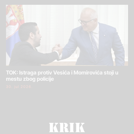
TOK: Istraga protiv Vesića i Momirovića stoji u
mestu zbog policije
30. jul 2026.