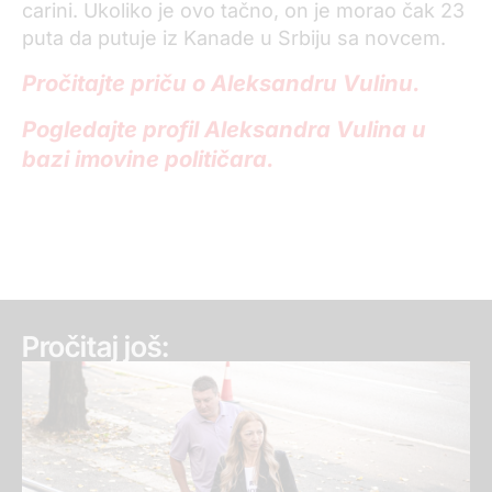
carini. Ukoliko je ovo tačno, on je morao čak 23
puta da putuje iz Kanade u Srbiju sa novcem.
Pročitajte priču o Aleksandru Vulinu.
Pogledajte profil Aleksandra Vulina u
bazi imovine političara.
Pročitaj još: