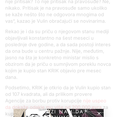
nije pritisak? To nije pritisak na pravosuđe? Ne,
nikako. Pritisak je na pravosuđe samo ukoliko
se kaže nešto što ne odgovora mnogima od
vas“, kazao je Vulin obraćajući se novinarima.
Rekao je i da su priču o njegovom stanu mediji
objavljivali konstantno na šest meseci u
poslednje dve godine, a da sada postoji interes
da ona bude u centru pažnje. Nije, međutim,
jasno na šta je konkretno ministar mislio s
obzirom da je priču o sumnjivom poreklu novca
kojim je kupio stan KRIK objavio pre mesec
dana.
Podsetimo, KRIK je otkrio da je Vulin kupio stan
od 107 kvadrata, ali da prilikom provere
Agencije za borbu protiv korupcije
nije uspeo
da dokaže odakle mu više od 200.000 evra
za
POMOZI NAM DA
kupovinu ovog stana.