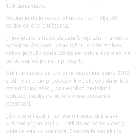
100 dana vlade.
Dodao je da je rekao istinu ne razmišljajući
koliko će ona biti štetna.
„I još jednom hoću da cela Srbija zna – iskreno
se kajem što sam rekao istinu, nisam trebao“,
rekao je Vulin dodajući da se raduje i da traži da
se slučaj još jednom preispita.
Vulin je naveo da u vreme kupovine stana 2012.
godine nije bio predstavnik vlasti, već da je bio
narodni poslanik „i to nekoliko nedelja“ i
optužio medije da su kršili pretpostavku
nevinosti.
„Svi ste mi sudili i svi ste mi presudili, a svi
državni organi koji su rekli da nema krivičnog
dela za vas su sramota. Sve ste ih napali i to