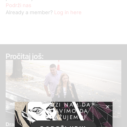
Podrži nas
Already a member?
Log in here
Pročitaj još:
POMOZI NAM DA
NASTAVIMO DA
ISTRAŽUJEMO!
Draginja Bajić ponovo osuđena za pranje para