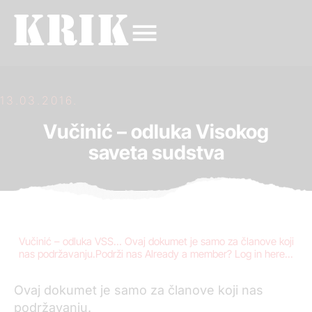
13.03.2016.
Vučinić – odluka Visokog
saveta sudstva
Vučinić – odluka VSS… Ovaj dokumet je samo za članove koji
nas podržavanju.Podrži nas Already a member? Log in here...
Ovaj dokumet je samo za članove koji nas
podržavanju.