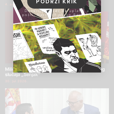
PODRŽI KRIK
4. avgust 2026.
Donacije možeš da uplatiš u
pošti, banci ili preko PayPal-a
Milić podneo krivičnu prijavu protiv Krička zbog
slučaja „Senjak“
30. jul 2026.