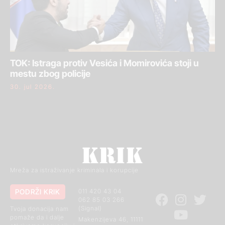
TOK: Istraga protiv Vesića i Momirovića stoji u
mestu zbog policije
30. jul 2026.
Mreža za istraživanje kriminala i korupcije
PODRŽI KRIK
011 420 43 04
062 85 03 266
(Signal)
Tvoja donacija nam
pomaže da i dalje
Makenzijeva 46, 11111