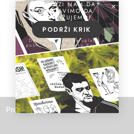
POMOZI NAM DA
NASTAVIMO DA
ISTRAŽUJEMO!
PODRŽI KRIK
Donacije možeš da uplatiš u
pošti, banci ili preko PayPal-a
Pročitaj još: