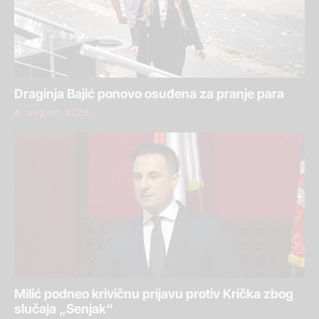
Draginja Bajić ponovo osuđena za pranje para
4. avgust 2026.
Milić podneo krivičnu prijavu protiv Krička zbog
slučaja „Senjak“