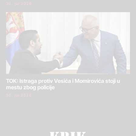
30. jul 2026.
TOK: Istraga protiv Vesića i Momirovića stoji u
mestu zbog policije
30. jul 2026.