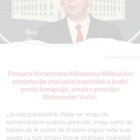
Aleksandar Vučić
Presuda biznismenu Miroslavu Miškoviću
predstavlja značajan napredak u borbi
protiv korupcije, smatra premijer
Aleksandar Vučić.
„Ja kao predsednik Vlade ne mogu da
komentarišem sudske presude, mogu samo da
kažem da je važno da državni organi rade svoj
posao i u tom smislu ovo je značajan napredak