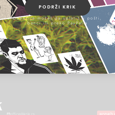
PODRŽI KRIK
Donacije možeš da uplatiš u pošti,
banci ili preko PayPal-a
office@krik.rs
PODRŽI 