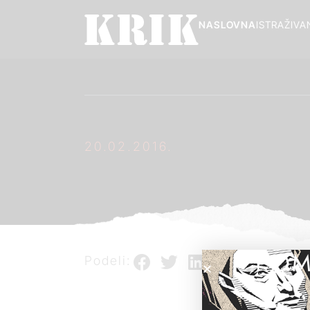
NASLOVNA
ISTRAŽIVA
20.02.2016.
POM
Podeli: