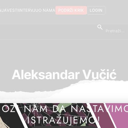
NJA
VESTI
INTERVJU
O NAMA
PODRŽI KRIK
LOGIN
Aleksandar Vučić
OZI NAM DA NASTAVIM
ISTRAŽUJEMO!