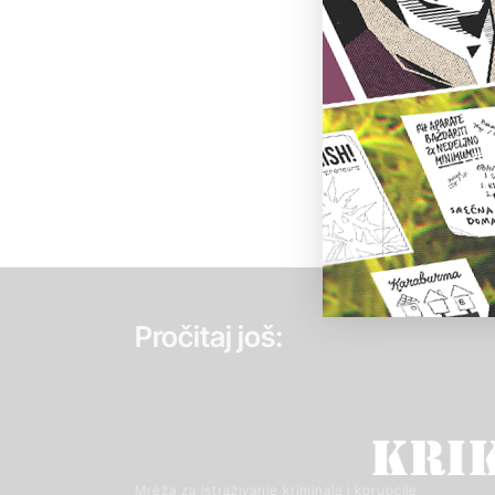
Pročitaj još:
Mreža za istraživanje kriminala i korupcije