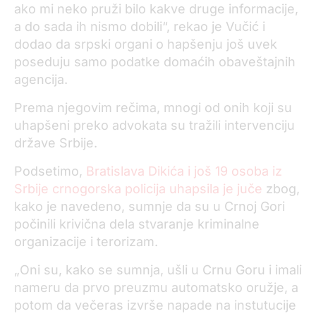
ako mi neko pruži bilo kakve druge informacije,
a do sada ih nismo dobili“, rekao je Vučić i
dodao da srpski organi o hapšenju još uvek
poseduju samo podatke domaćih obaveštajnih
agencija.
Prema njegovim rečima, mnogi od onih koji su
uhapšeni preko advokata su tražili intervenciju
države Srbije.
Podsetimo,
Bratislava Dikića i još 19 osoba iz
Srbije crnogorska policija uhapsila je juče
zbog,
kako je navedeno, sumnje da su u Crnoj Gori
počinili krivična dela stvaranje kriminalne
organizacije i terorizam.
„Oni su, kako se sumnja, ušli u Crnu Goru i imali
nameru da prvo preuzmu automatsko oružje, a
potom da večeras izvrše napade na instutucije