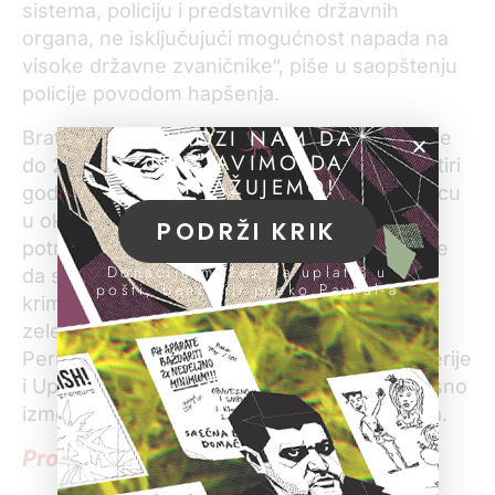
sistema, policiju i predstavnike državnih
organa, ne isključujući mogućnost napada na
visoke državne zvaničnike“, piše u saopštenju
policije povodom hapšenja.
POMOZI NAM DA
Bratislav Dikić bio je komandant Žandarmerije
NASTAVIMO DA
do 2013. godine kada je smenjen. Tokom četiri
ISTRAŽUJEMO!
godine koliko je bio na čelu, ovu elitnu jedinicu
u okviru Ministarstva unutrašnjih poslova
PODRŽI KRIK
potresale su brojne medijske afere. Pisalo se
Donacije možeš da uplatiš u
da su članovi jedinice bili umešani u brojne
pošti, banci ili preko PayPal-a
kriminalne radnje – reketiranje, ucenjivanje,
zelenašenje i neovlašćeno prisluškivanje.
Period je obeležio i sukob između Žandarmerije
i Uprave kriminalističke policije (UKP), odnosno
između Bratislava Dikića i Rodoljuba Milovića.
Pročitajte detaljnije u posebnoj vesti