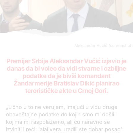
Aleksandar Vučić (screenshot)
Premijer Srbije Aleksandar Vučić izjavio je
danas da bi voleo da vidi stvarne i ozbiljne
podatke da je bivši komandant
Žandarmerije Bratislav Dikić planirao
terorističke akte u Crnoj Gori.
„Lično u to ne verujem, imajući u vidu druge
obaveštajne podatke do kojih smo mi došli i
kojima mi raspolažemo, ali ću naravno se
izviniti i reći: ‘alal vera uradili ste dobar posao’