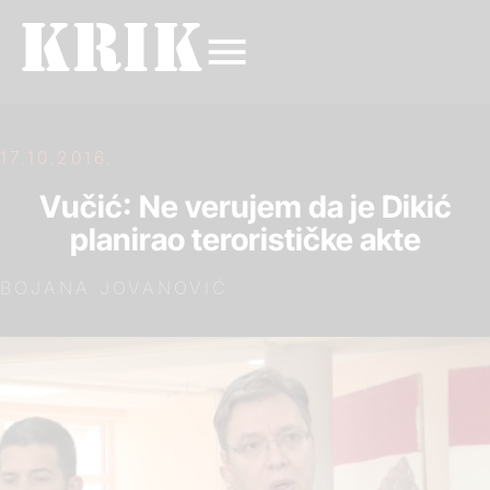
17.10.2016.
Vučić: Ne verujem da je Dikić
planirao terorističke akte
BOJANA JOVANOVIĆ