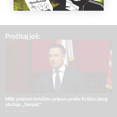
Pročitaj još:
Milić podneo krivičnu prijavu protiv Krička zbog
slučaja „Senjak“
30. jul 2026.