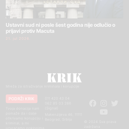
Ustavni sud ni posle šest godina nije odlučio o
prijavi protiv Macuta
21. jul 2026.
Mreža za istraživanje kriminala i korupcije
PODRŽI KRIK
011 420 43 04
062 85 03 266
(Signal)
Tvoja donacija nam
pomaže da i dalje
Makenzijeva 46, 11111
otkrivamo korupciju i
Beograd, Srbija
© 2024 Sva prava
kriminal, a mi
zadržana
uzvraćamo poklonima