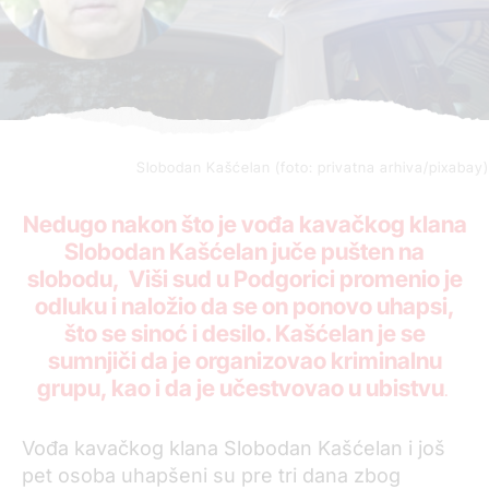
Slobodan Kašćelan (foto: privatna arhiva/pixabay)
Nedugo nakon što je vođa kavačkog klana
Slobodan Kašćelan juče pušten na
slobodu, Viši sud u Podgorici promenio je
odluku i naložio da se on ponovo uhapsi,
što se sinoć i desilo. Kašćelan je se
sumnjiči da je organizovao kriminalnu
grupu, kao i da je učestvovao u ubistvu
.
Vođa kavačkog klana Slobodan Kašćelan i još
pet osoba uhapšeni su pre tri dana zbog