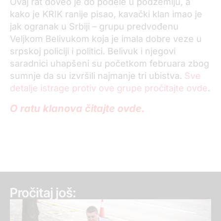
Ovaj rat doveo je do podele u podzemlju, a
kako je KRIK ranije pisao, kavački klan imao je
jak ogranak u Srbiji – grupu predvođenu
Veljkom Belivukom koja je imala dobre veze u
srpskoj policiji i politici. Belivuk i njegovi
saradnici uhapšeni su početkom februara zbog
sumnje da su izvršili najmanje tri ubistva.
Sve
detalje istrage protiv ove grupe pročitajte ovde
.
O ratu klanova čitajte ovde.
Pročitaj još: