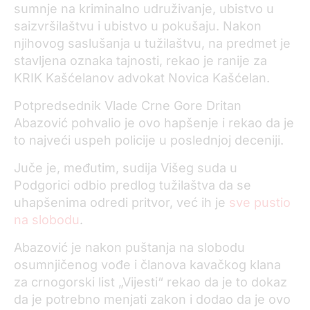
sumnje na kriminalno udruživanje, ubistvo u
saizvršilaštvu i ubistvo u pokušaju. Nakon
njihovog saslušanja u tužilaštvu, na predmet je
stavljena oznaka tajnosti, rekao je ranije za
KRIK Kašćelanov advokat Novica Kašćelan.
Potpredsednik Vlade Crne Gore Dritan
Abazović pohvalio je ovo hapšenje i rekao da je
to najveći uspeh policije u poslednjoj deceniji.
Juče je, međutim, sudija Višeg suda u
Podgorici odbio predlog tužilaštva da se
uhapšenima odredi pritvor, već ih je
sve pustio
na slobodu
.
Abazović je nakon puštanja na slobodu
osumnjičenog vođe i članova kavačkog klana
za crnogorski list „Vijesti“ rekao da je to dokaz
da je potrebno menjati zakon i dodao da je ovo