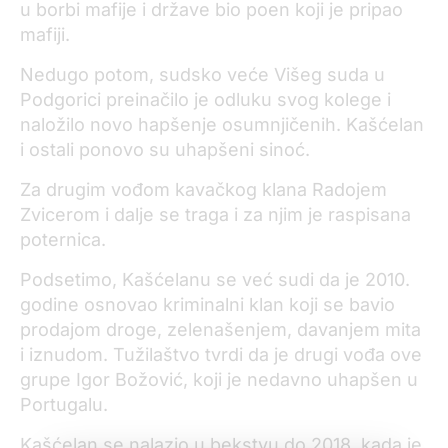
u borbi mafije i države bio poen koji je pripao
mafiji.
Nedugo potom, sudsko veće Višeg suda u
Podgorici preinačilo je odluku svog kolege i
naložilo novo hapšenje osumnjičenih. Kašćelan
i ostali ponovo su uhapšeni sinoć.
Za drugim vođom kavačkog klana Radojem
Zvicerom i dalje se traga i za njim je raspisana
poternica.
Podsetimo, Kašćelanu se već sudi da je 2010.
godine osnovao kriminalni klan koji se bavio
prodajom droge, zelenašenjem, davanjem mita
i iznudom. Tužilaštvo tvrdi da je drugi vođa ove
grupe Igor Božović, koji je nedavno uhapšen u
Portugalu.
Kašćelan se nalazio u bekstvu do 2018. kada je