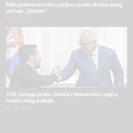
Milić podneo krivičnu prijavu protiv Krička zbog
slučaja „Senjak“
30. jul 2026.
TOK: Istraga protiv Vesića i Momirovića stoji u
mestu zbog policije
30. jul 2026.