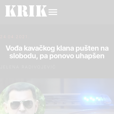
24.04.2021.
Vođa kavačkog klana pušten na
slobodu, pa ponovo uhapšen
JELENA RADIVOJEVIĆ