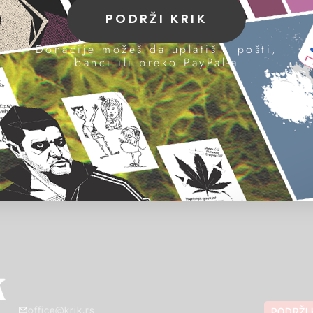
PODRŽI KRIK
Donacije možeš da uplatiš u pošti,
banci ili preko PayPal-a
office@krik.rs
PODRŽI 