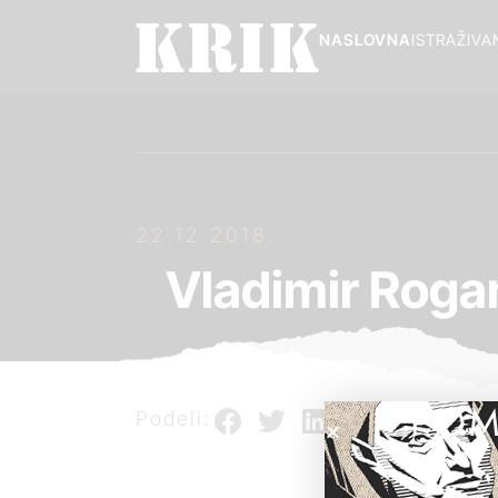
NASLOVNA
ISTRAŽIVA
22.12.2018.
Vladimir Rogan
POM
Podeli: