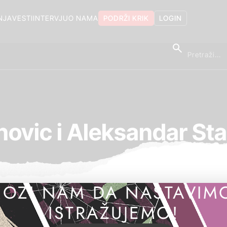
NJA
VESTI
INTERVJU
O NAMA
PODRŽI KRIK
LOGIN
ovic i Aleksandar St
OZI NAM DA NASTAVIM
ISTRAŽUJEMO!