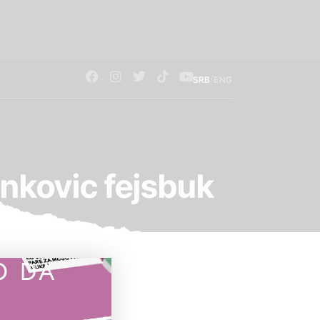
/
SRB
ENG
ankovic fejsbuk
O DA