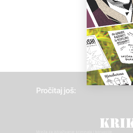
Pročitaj još:
Mreža za istraživanje kriminala i korupcije