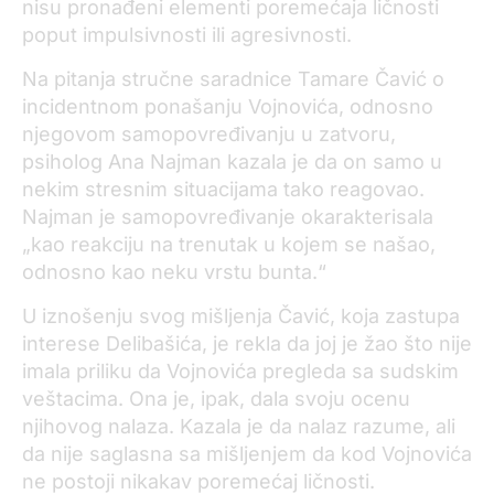
nisu pronađeni elementi poremećaja ličnosti
poput impulsivnosti ili agresivnosti.
Na pitanja stručne saradnice Tamare Čavić o
incidentnom ponašanju Vojnovića, odnosno
njegovom samopovređivanju u zatvoru,
psiholog Ana Najman kazala je da on samo u
nekim stresnim situacijama tako reagovao.
Najman je samopovređivanje okarakterisala
„kao reakciju na trenutak u kojem se našao,
odnosno kao neku vrstu bunta.“
U iznošenju svog mišljenja Čavić, koja zastupa
interese Delibašića, je rekla da joj je žao što nije
imala priliku da Vojnovića pregleda sa sudskim
veštacima. Ona je, ipak, dala svoju ocenu
njihovog nalaza. Kazala je da nalaz razume, ali
da nije saglasna sa mišljenjem da kod Vojnovića
ne postoji nikakav poremećaj ličnosti.