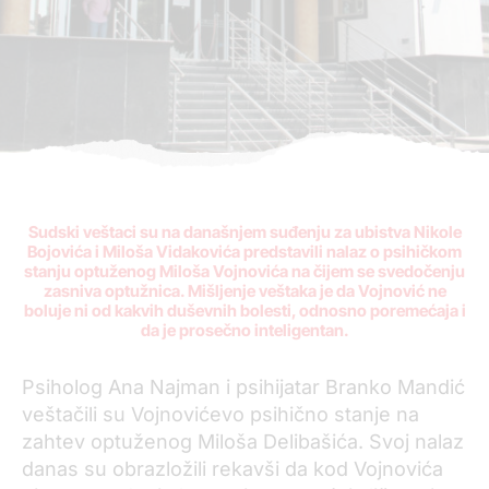
Sudski veštaci su na današnjem suđenju za ubistva Nikole
Bojovića i Miloša Vidakovića predstavili nalaz o psihičkom
stanju optuženog Miloša Vojnovića na čijem se svedočenju
zasniva optužnica. Mišljenje veštaka je da Vojnović ne
boluje ni od kakvih duševnih bolesti, odnosno poremećaja i
da je prosečno inteligentan.
Psiholog Ana Najman i psihijatar Branko Mandić
veštačili su Vojnovićevo psihično stanje na
zahtev optuženog Miloša Delibašića. Svoj nalaz
danas su obrazložili rekavši da kod Vojnovića