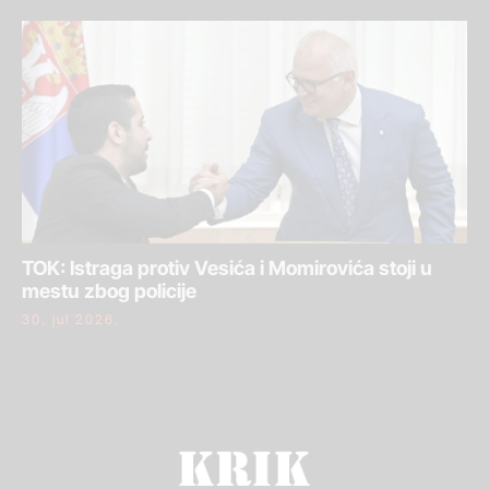
TOK: Istraga protiv Vesića i Momirovića stoji u
mestu zbog policije
30. jul 2026.