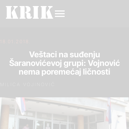
18.01.2018.
Veštaci na suđenju
Šaranovićevoj grupi: Vojnović
nema poremećaj ličnosti
MILICA VOJINOVIĆ