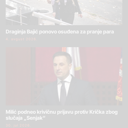
Draginja Bajić ponovo osuđena za pranje para
4. avgust 2026.
Milić podneo krivičnu prijavu protiv Krička zbog
slučaja „Senjak“
30. jul 2026.