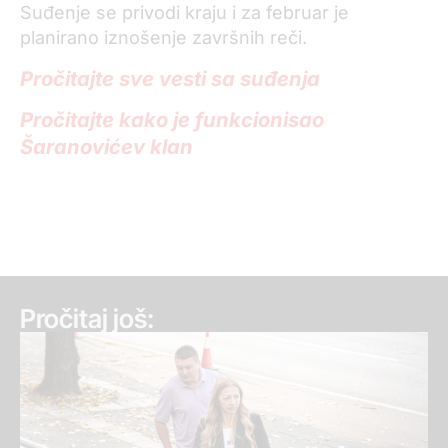
Suđenje se privodi kraju i za februar je
planirano iznošenje završnih reči.
Pročitajte sve vesti sa suđenja
Pročitajte kako je funkcionisao
Šaranovićev klan
Pročitaj još: