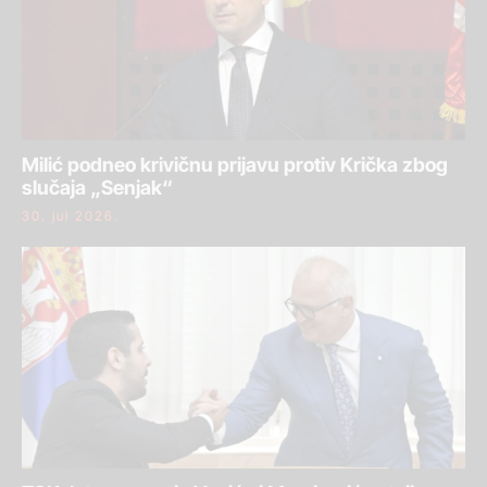
Milić podneo krivičnu prijavu protiv Krička zbog
slučaja „Senjak“
30. jul 2026.