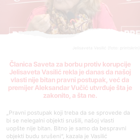
Jelisaveta Vasilić (foto: printskrin)
Članica Saveta za borbu protiv korupcije
Jelisaveta Vasilić rekla je danas da našoj
vlasti nije bitan pravni postupak, već da
premijer Aleksandar Vučić utvrđuje šta je
zakonito, a šta ne.
„
Pravni postupak koji treba da se sprovede da
bi se nelegalni objekti srušili, našoj vlasti
uopšte nije bitan. Bitno je samo da bespravni
objekti budu srušeni“, kazala je Vasilić