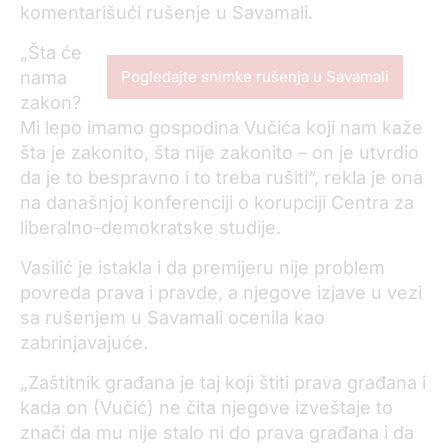
komentarišući rušenje u Savamali.
„
Šta će
nama
Pogledajte snimke rušenja u Savamali
zakon?
Mi lepo imamo gospodina Vučića koji nam kaže
šta je zakonito, šta nije zakonito – on je utvrdio
da je to bespravno i to treba rušiti“, rekla je ona
na današnjoj konferenciji o korupciji Centra za
liberalno-demokratske studije.
Vasilić je istakla i da premijeru nije problem
povreda prava i pravde, a njegove izjave u vezi
sa rušenjem u Savamali ocenila kao
zabrinjavajuće.
„
Zaštitnik građana je taj koji štiti prava građana i
kada on (Vučić) ne čita njegove izveštaje to
znači da mu nije stalo ni do prava građana i da