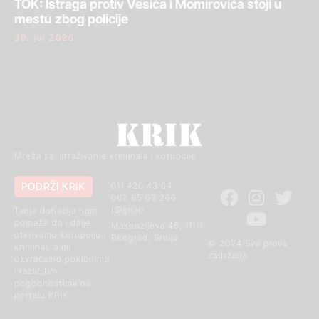
TOK: Istraga protiv Vesića i Momirovića stoji u
mestu zbog policije
30. jul 2026.
Mreža za istraživanje kriminala i korupcije
PODRŽI KRIK
011 420 43 04
062 85 03 266
(Signal)
Tvoja donacija nam
pomaže da i dalje
Makenzijeva 46, 11111
otkrivamo korupciju i
Beograd, Srbija
© 2024 Sva prava
kriminal, a mi
zadržana
uzvraćamo poklonima
i različitim
pogodnostima na
portalu KRIK.