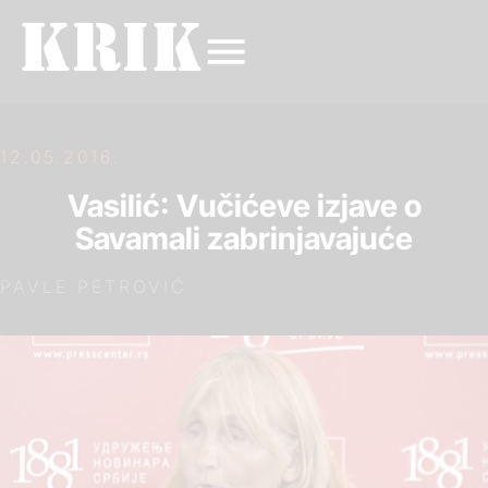
12.05.2016.
Vasilić: Vučićeve izjave o
Savamali zabrinjavajuće
PAVLE PETROVIĆ