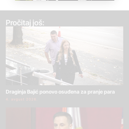
Pročitaj još:
Draginja Bajić ponovo osuđena za pranje para
4. avgust 2026.