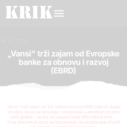
18.10.2018.
„Vansi“ trži zajam od Evropske
banke za obnovu i razvoj
(EBRD)
„Vansi“ traži zajam od 100 miliona evra od EBRD kako bi skupio
dovoljno novca za koncesiju i investiranje u aerodrom za prve
četiri godine – za šta mu ukupno treba 980 miliona evra….
Ovaj dokumet je samo za članove koji nas podržavanju.Podrži