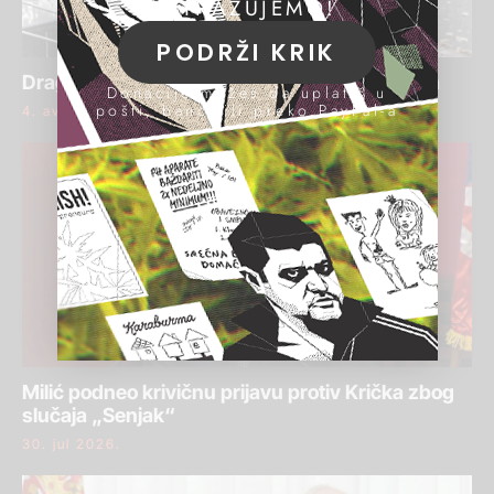
ISTRAŽUJEMO!
PODRŽI KRIK
Draginja Bajić ponovo osuđena za pranje para
Donacije možeš da uplatiš u
pošti, banci ili preko PayPal-a
4. avgust 2026.
Milić podneo krivičnu prijavu protiv Krička zbog
slučaja „Senjak“
30. jul 2026.