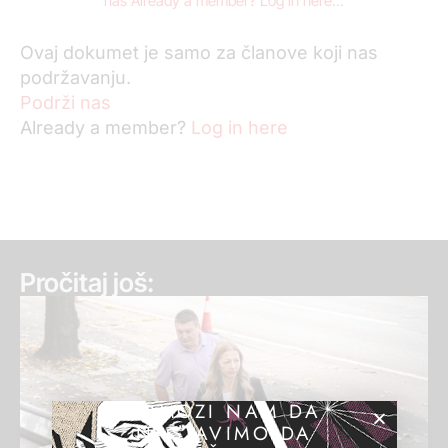
nas Already a member? Log in here...
Ovaj dokumet je samo za članove koji nas
podržavanju.
Podrži nas
Already a member?
Log in here
Pročitaj još:
POMOZI NAM DA
NASTAVIMO DA