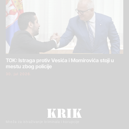
TOK: Istraga protiv Vesića i Momirovića stoji u
mestu zbog policije
30. jul 2026.
Mreža za istraživanje kriminala i korupcije