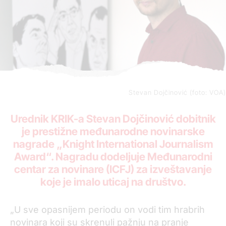
Stevan Dojčinović (foto: VOA)
Urednik KRIK-a Stevan Dojčinović dobitnik
je prestižne međunarodne novinarske
nagrade „Knight International Journalism
Award“. Nagradu dodeljuje Međunarodni
centar za novinare (ICFJ) za izveštavanje
koje je imalo uticaj na društvo.
„U sve opasnijem periodu on vodi tim hrabrih
novinara koji su skrenuli pažnju na pranje