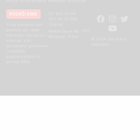
Mreža za istraživanje kriminala i korupcije
PODRŽI KRIK
011 420 43 04
062 85 03 266
(Signal)
Tvoja donacija nam
pomaže da i dalje
Makenzijeva 46, 11111
otkrivamo korupciju i
Beograd, Srbija
© 2024 Sva prava
kriminal, a mi
zadržana
uzvraćamo poklonima
i različitim
pogodnostima na
portalu KRIK.