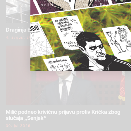
Donacije možeš da uplatiš u
pošti, banci ili preko PayPal-a
Draginja Bajić ponovo osuđena za pranje para
4. avgust 2026.
Milić podneo krivičnu prijavu protiv Krička zbog
slučaja „Senjak“
30. jul 2026.