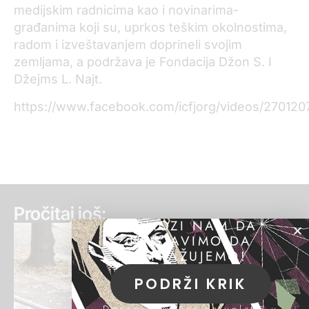
medijskim radnicima kao i novinarima-
građanima koji su, uprkos teškim okolnostima,
radom i izveštavanjem doprineli svojim
zemljama, a podržava je Fondacija Džon S. I
Džejms L. Najt.
https://www.facebook.com/icfjorg/videos/27012
Pročitaj još:
POMOZI NAM DA
NASTAVIMO DA
ISTRAŽUJEMO!
PODRŽI KRIK