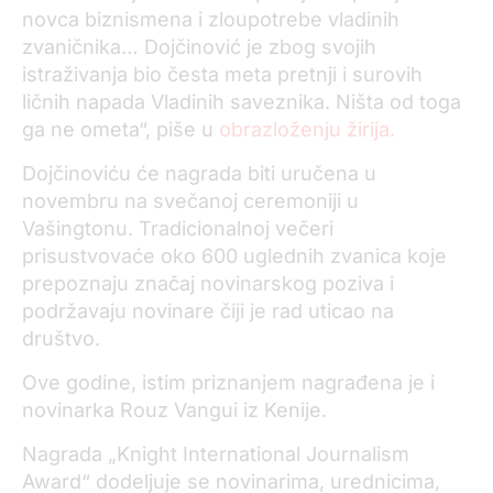
novca biznismena i zloupotrebe vladinih
zvaničnika… Dojčinović je zbog svojih
istraživanja bio česta meta pretnji i surovih
ličnih napada Vladinih saveznika. Ništa od toga
ga ne ometa“, piše u
obrazloženju žirija.
Dojčinoviću će nagrada biti uručena u
novembru na svečanoj ceremoniji u
Vašingtonu. Tradicionalnoj večeri
prisustvovaće oko 600 uglednih zvanica koje
prepoznaju značaj novinarskog poziva i
podržavaju novinare čiji je rad uticao na
društvo.
Ove godine, istim priznanjem nagrađena je i
novinarka Rouz Vangui iz Kenije.
Nagrada „Knight International Journalism
Award“ dodeljuje se novinarima, urednicima,