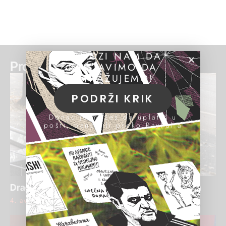
POMOZI NAM DA
Pročitaj još:
NASTAVIMO DA
ISTRAŽUJEMO!
PODRŽI KRIK
Donacije možeš da uplatiš u
pošti, banci ili preko PayPal-a
Draginja Bajić ponovo osuđena za pranje para
4. avgust 2026.