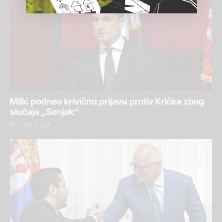
Milić podneo krivičnu prijavu protiv Krička zbog
slučaja „Senjak“
30. jul 2026.