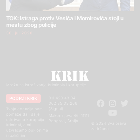
TOK: Istraga protiv Vesića i Momirovića stoji u
mestu zbog policije
30. jul 2026.
Mreža za istraživanje kriminala i korupcije
PODRŽI KRIK
011 420 43 04
062 85 03 266
(Signal)
Tvoja donacija nam
pomaže da i dalje
Makenzijeva 46, 11111
otkrivamo korupciju i
Beograd, Srbija
© 2024 Sva prava
kriminal, a mi
zadržana
uzvraćamo poklonima
i različitim