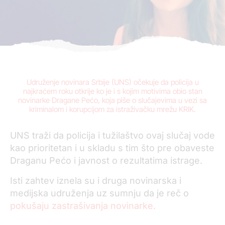
Udruženje novinara Srbije (UNS) očekuje da policija u
najkraćem roku otkrije ko je i s kojim motivima obio stan
novinarke Dragane Pećo, koja piše o slučajevima u vezi sa
kriminalom i korupcijom za istraživačku mrežu KRIK.
UNS traži da policija i tužilaštvo ovaj slučaj vode
kao prioritetan i u skladu s tim što pre obaveste
Draganu Pećo i javnost o rezultatima istrage.
Isti zahtev iznela su i druga novinarska i
medijska udruženja uz sumnju da je reč o
pokušaju zastrašivanja novinarke.