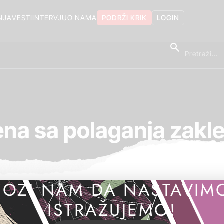
NJA
VESTI
INTERVJU
O NAMA
PODRŽI KRIK
LOGIN
na sa polaganja zakl
OZI NAM DA NASTAVIM
ISTRAŽUJEMO!