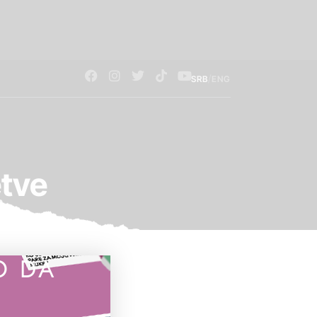
/
SRB
ENG
etve
O DA