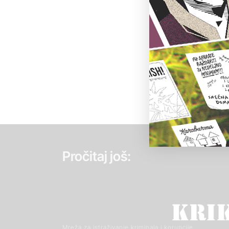
Pročitaj još:
Mreža za istraživanje kriminala i korupcije