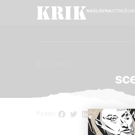
NASLOVNA
ISTRAŽIVA
21.07.2017.
sce
POM
Podeli: