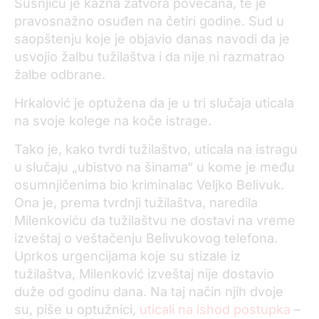
Šušnjiću je kazna zatvora povećana, te je
pravosnažno osuđen na četiri godine. Sud u
saopštenju koje je objavio danas navodi da je
usvojio žalbu tužilaštva i da nije ni razmatrao
žalbe odbrane.
Hrkalović je optužena da je u tri slučaja uticala
na svoje kolege na koče istrage.
Tako je, kako tvrdi tužilaštvo, uticala na istragu
u slučaju „ubistvo na šinama“ u kome je među
osumnjičenima bio kriminalac Veljko Belivuk.
Ona je, prema tvrdnji tužilaštva, naredila
Milenkoviću da tužilaštvu ne dostavi na vreme
izveštaj o veštačenju Belivukovog telefona.
Uprkos urgencijama koje su stizale iz
tužilaštva, Milenković izveštaj nije dostavio
duže od godinu dana. Na taj način njih dvoje
su, piše u optužnici,
uticali na ishod postupka
–