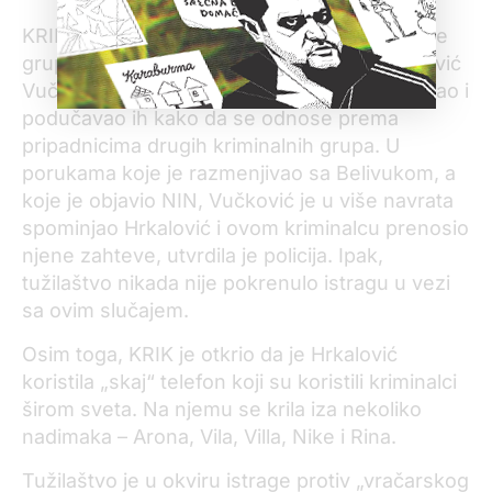
KRIK je otkrio da je ključni kontakt Belivukove
grupe u policiji bio je žandarm Nenad Vučković
Vučko koji je kriminalcima godinama naređivao i
podučavao ih kako da se odnose prema
pripadnicima drugih kriminalnih grupa. U
porukama koje je razmenjivao sa Belivukom, a
koje je objavio NIN, Vučković je u više navrata
spominjao Hrkalović i ovom kriminalcu prenosio
njene zahteve, utvrdila je policija. Ipak,
tužilaštvo nikada nije pokrenulo istragu u vezi
sa ovim slučajem.
Osim toga, KRIK je otkrio da je Hrkalović
koristila „skaj“ telefon koji su koristili kriminalci
širom sveta. Na njemu se krila iza nekoliko
nadimaka – Arona, Vila, Villa, Nike i Rina.
Tužilaštvo je u okviru istrage protiv „vračarskog