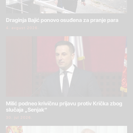
Draginja Bajić ponovo osuđena za pranje para
4. avgust 2026.
Milić podneo krivičnu prijavu protiv Krička zbog
slučaja „Senjak“
30. jul 2026.