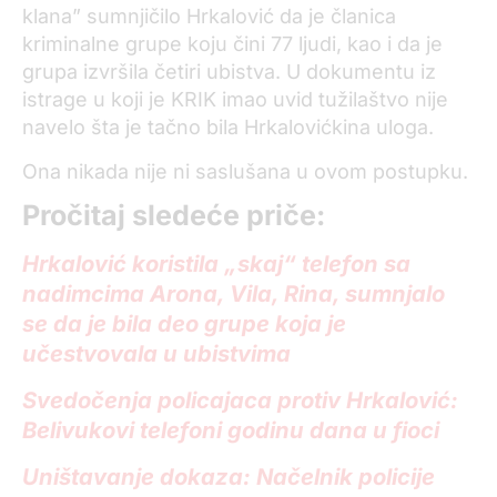
klana” sumnjičilo Hrkalović da je članica
kriminalne grupe koju čini 77 ljudi, kao i da je
grupa izvršila četiri ubistva. U dokumentu iz
istrage u koji je KRIK imao uvid tužilaštvo nije
navelo šta je tačno bila Hrkalovićkina uloga.
Ona nikada nije ni saslušana u ovom postupku.
Pročitaj sledeće priče:
Hrkalović koristila „skaj“ telefon sa
nadimcima Arona, Vila, Rina, sumnjalo
se da je bila deo grupe koja je
učestvovala u ubistvima
Svedočenja policajaca protiv Hrkalović:
Belivukovi telefoni godinu dana u fioci
Uništavanje dokaza: Načelnik policije