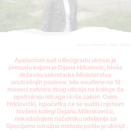
Dijana Hrkalović (foto: KRIK)
Apelacioni sud u Beogradu ukinuo je
presudu kojom je Dijana Hrkalović, bivša
državna sekretarka Ministarstva
unutrašnjih poslova, bila osuđena na 16
meseci zatvora zbog uticaja na kolege da
opstruiraju istrage i krše zakon. Osim
Hrklovićki, ispočetka će se suditi i njenom
bivšem kolegi Dejanu Milenkoviću,
nekadašnjem načelniku odeljenja za
Specijalne istražne metode pošto je ukinut