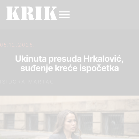
05.12.2025.
Ukinuta presuda Hrkalović,
suđenje kreće ispočetka
ISIDORA MARTAĆ