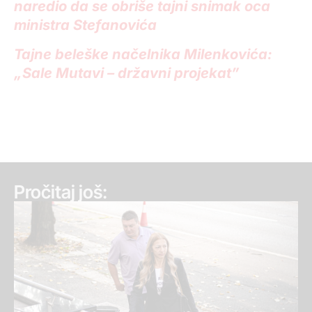
naredio da se obriše tajni snimak oca
ministra Stefanovića
Tajne beleške načelnika Milenkovića:
„Sale Mutavi – državni projekat”
Pročitaj još: