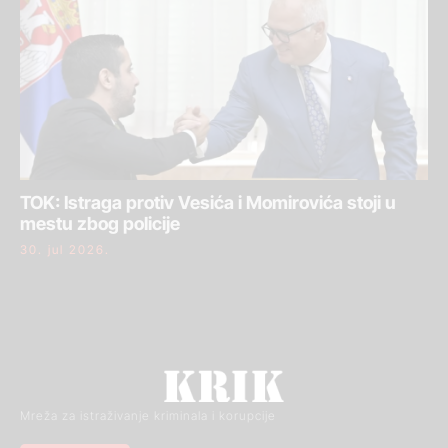
TOK: Istraga protiv Vesića i Momirovića stoji u
mestu zbog policije
30. jul 2026.
Mreža za istraživanje kriminala i korupcije