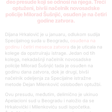
deo presude koji se odnosi na njega. Treći
optuženi, bivši načelnik novosadske
policije Milorad Šušnjić, osuđen je na četiri
godine zatvora.
Dijana Hrkalović je u januaru, odlukom sudija
Specijalnog suda u Beogradu,
osuđena na
godinu i četiri meseca zatvora
da je uticala na
kolege da opstruiraju istrage. Jedan od tih
kolega, nekadašnji načelnik novosadske
policije Milorad Šušnjić tada je osuđen na
godinu dana zatvora, dok je drugi, bivši
načelnik odeljenja za Specijalne istražne
metode Dejan Milenković oslobođen optužbi.
Ovu presudu, međutim, delimično je ukinuo
Apelacioni sud u Beogradu i naložio da se
Hrkalovićki i Milenkoviću sudi ispočetka.