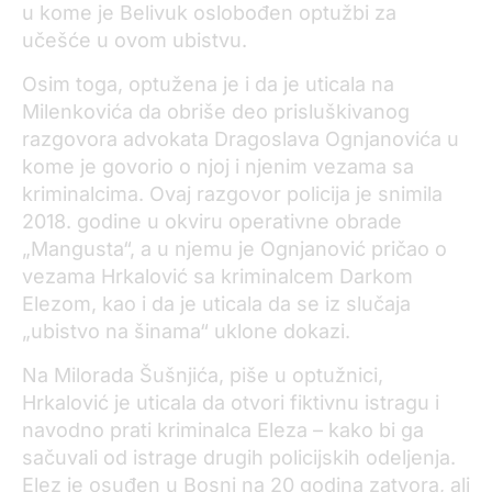
u kome je Belivuk oslobođen optužbi za
učešće u ovom ubistvu.
Osim toga, optužena je i da je uticala na
Milenkovića da obriše deo prisluškivanog
razgovora advokata Dragoslava Ognjanovića u
kome je govorio o njoj i njenim vezama sa
kriminalcima. Ovaj razgovor policija je snimila
2018. godine u okviru operativne obrade
„Mangusta“, a u njemu je Ognjanović pričao o
vezama Hrkalović sa kriminalcem Darkom
Elezom, kao i da je uticala da se iz slučaja
„ubistvo na šinama“ uklone dokazi.
Na Milorada Šušnjića, piše u optužnici,
Hrkalović je uticala da otvori fiktivnu istragu i
navodno prati kriminalca Eleza – kako bi ga
sačuvali od istrage drugih policijskih odeljenja.
Elez je osuđen u Bosni na 20 godina zatvora, ali