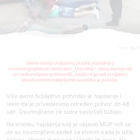
Foto: MUP
Deset osoba uhapšeno je juče
popodne
u
novobeogradskom restoranu „Durmitor“ zbog sumnje da
su nedozvoljeno proizvodili, nosili i trgovali oružjem i
eksplozivnim materijama saopštil
a
je
policija
.
Više javno tužilaštvo potvrdilo je hapšenje i
reklo da je privedenima određen pritvor do 48
sati. Osumnjičen
e
će sutra
saslušati
tuži
la
c.
Na snimku hapšenja koji je objavio MUP vidi se
da su osumnjičeni sedeli za stolom kada je ušla
policija, oborila ih na pod i stavila im lisice. Na