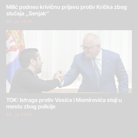
Milić podneo krivičnu prijavu protiv Krička zbog
slučaja „Senjak“
30. jul 2026.
TOK: Istraga protiv Vesića i Momirovića stoji u
mestu zbog policije
30. jul 2026.