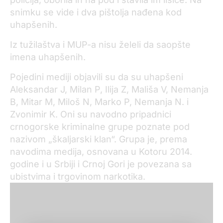
snimku se vide i dva pištolja nađena kod
uhapšenih.
I
z
t
užilaštva i MUP-a nisu želeli da saopšte
imena uhapšenih.
Pojedini mediji objavili su da su uhapšeni
Aleksandar J, Milan P, Ilija Z, Mališa V, Nemanja
B, Mitar M, Miloš N, Marko P, Nemanja N. i
Zvonimir K. Oni su navodno pripadnici
crnogorske kriminalne grupe poznate pod
nazivom „
š
kaljar
sk
i
klan
“. Grupa je, prema
navodima medija,
osnovana
u Kotoru 2014.
godine i u Srbiji i Crnoj Gori je povezana sa
ubistvima i trgovinom narkotika.