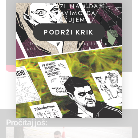
POMOZI NAM DA
NASTAVIMO DA
ISTRAŽUJEMO!
PODRŽI KRIK
Donacije možeš da uplatiš u
pošti, banci ili preko PayPal-a
Pročitaj još: