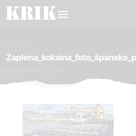
13.01.2026.
Zaplena_kokaina_foto_španska_po
ŠPANSKA POLICIJA)