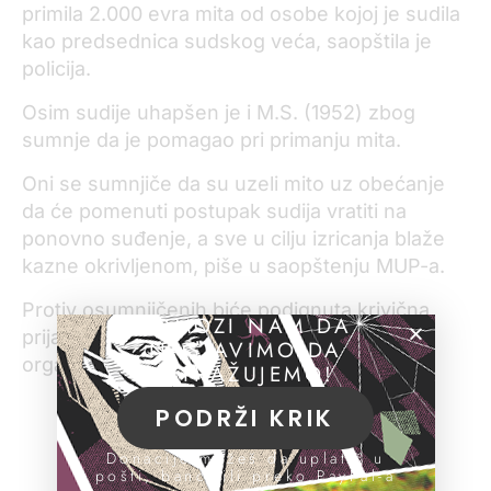
primila 2.000 evra mita od osobe kojoj je sudila
kao predsednica sudskog veća, saopštila je
policija.
Osim sudije uhapšen je i M.S. (1952) zbog
sumnje da je pomagao pri primanju mita.
Oni se sumnjiče da su uzeli mito uz obećanje
da će pomenuti postupak sudija vratiti na
ponovno suđenje, a sve u cilju izricanja blaže
kazne okrivljenom, piše u saopštenju MUP-a.
Protiv osumnjičenih biće podignuta krivična
POMOZI NAM DA
prijava, a oni će biti ispitani u Tužilaštvu za
NASTAVIMO DA
organizovani kriminal.
ISTRAŽUJEMO!
PODRŽI KRIK
Donacije možeš da uplatiš u
pošti, banci ili preko PayPal-a