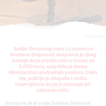
Foto: pixabay
Sudija Osnovnog suda u Lazarevcu
Svetlana Stojanović uhapšena je zbog
sumnje da je primila mito u iznosu od
2.000 evra, saopštilo je danas
Ministarstvo unutrašnjih poslova. Osim
nje, policija je uhapsila i osobu
osumnjičenu da joj je pomogla pri
uzimanju mita.
Sumnja se da je sudija Svetlana Stojanović