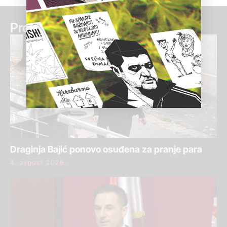
Pročitaj još:
Draginja Bajić ponovo osuđena za pranje para
4. avgust 2026.