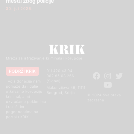
mestu zbog policije
30. jul 2026.
Mreža za istraživanje kriminala i korupcije
PODRŽI KRIK
011 420 43 04
062 85 03 266
(Signal)
Tvoja donacija nam
pomaže da i dalje
Makenzijeva 46, 11111
otkrivamo korupciju i
Beograd, Srbija
© 2024 Sva prava
kriminal, a mi
zadržana
uzvraćamo poklonima
i različitim
pogodnostima na
portalu KRIK.