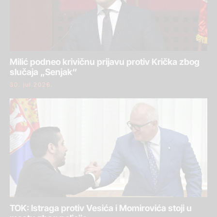
Milić podneo krivičnu prijavu protiv Krička zbog
slučaja „Senjak“
30. jul 2026.
TOK: Istraga protiv Vesića i Momirovića stoji u