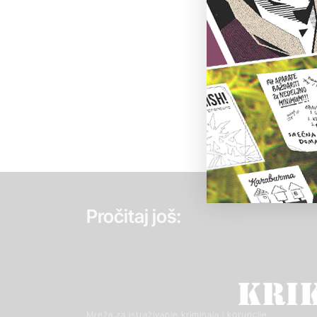
Pročitaj još:
Mreža za istraživanje kriminala i korupcije