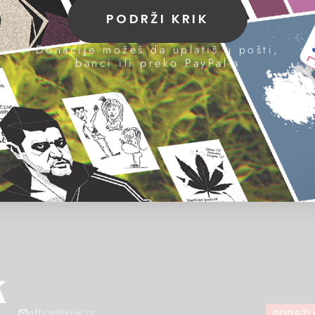
PODRŽI KRIK
Donacije možeš da uplatiš u pošti,
banci ili preko PayPal-a
office@krik.rs
PODRŽI 