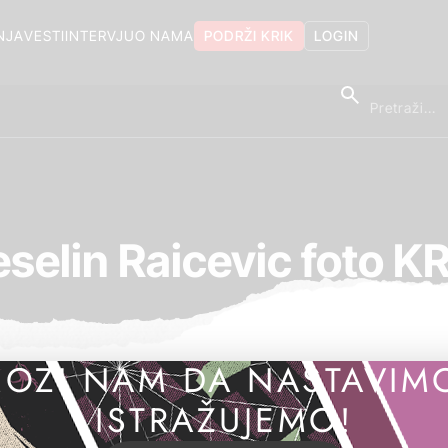
NJA
VESTI
INTERVJU
O NAMA
PODRŽI KRIK
LOGIN
selin Raicevic foto K
OZI NAM DA NASTAVIM
ISTRAŽUJEMO!