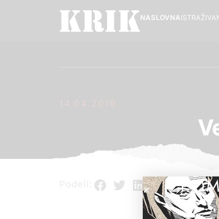
NASLOVNA
ISTRAŽIVA
14.04.2019.
Ve
POM
Podeli: