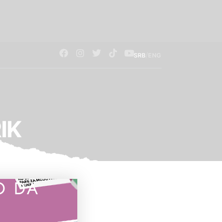
/
SRB
ENG
RIK
O DA