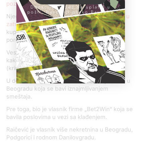
poznaje
.
Donacije možeš da uplatiš u
pošti, banci ili preko PayPal-a
Njegova desna ruka, Zoran Jakšić,
nalazi se u
zatvoru u Peruu
, osuđen jer je organizovao
kupovinu kokaina od lokalnih mafijaških
porodica i šverc za Evropu.
Veselin Raičević je i nakon smrti brata ostao,
kako je policiji ispričao „Srećko“, „u vrhu
(kriminalne) piramide.“
U decembru prošle godine osnovao je firmu u
Beogradu koja se bavi iznajmljivanjem
smeštaja.
Pre toga, bio je vlasnik firme „Bet2Win“ koja se
bavila poslovima u vezi sa klađenjem.
Raičević je vlasnik više nekretnina u Beogradu,
Podgorici i rodnom Danilovgradu.