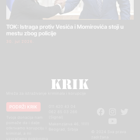
TOK: Istraga protiv Vesića i Momirovića stoji u
mestu zbog policije
30. jul 2026.
Mreža za istraživanje kriminala i korupcije
PODRŽI KRIK
011 420 43 04
062 85 03 266
(Signal)
Tvoja donacija nam
pomaže da i dalje
Makenzijeva 46, 11111
otkrivamo korupciju i
Beograd, Srbija
© 2024 Sva prava
kriminal, a mi
zadržana
uzvraćamo poklonima