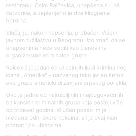
restoranu. Osim Raičevića, uhapšena su još
četvorica, a zaplenjeno je dva kilograma
heroina.
Slučaj je, nakon hapšenja, prebačen Višem
javnom tužilaštvu u Beogradu, što znači da se
uhapšenima neće suditi kao članovima
organizovane kriminalne grupe.
Raičević je jedan od uticajnijih ljudi kriminalnog
klana „Amerika“ – nazvanog tako jer su šefovi
ove grupe američki državljani srpskog porekla.
Ovo je jedna od najozbiljnjih i najdugovečnijih
balkanskih kriminalnih grupa koja postoji više
od trideset godina. Ključan posao im je
međunarodni šverc kokaina, ali je ovaj klan
poznat i po ubistvima.