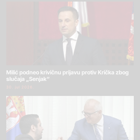
Milić podneo krivičnu prijavu protiv Krička zbog
slučaja „Senjak“
30. jul 2026.