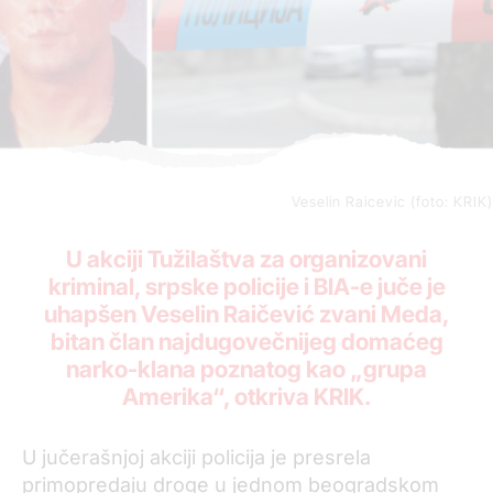
Veselin Raicevic (foto: KRIK)
U akciji Tužilaštva za organizovani
kriminal, srpske policije i BIA-e juče je
uhapšen Veselin Raičević zvani Meda,
bitan član najdugovečnijeg domaćeg
narko-klana poznatog kao „grupa
Amerika“, otkriva KRIK.
U jučerašnjoj akciji policija je presrela
primopredaju droge u jednom beogradskom