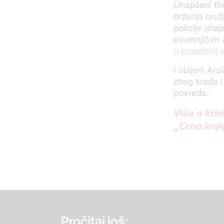
Uhapšeni Đa
držanja oruž
policije uha
osumnjičen z
u posebnoj v
I ubijeni Ar
zbog krađa i
povreda.
Više o krim
„Crna knji
Pročitaj još: