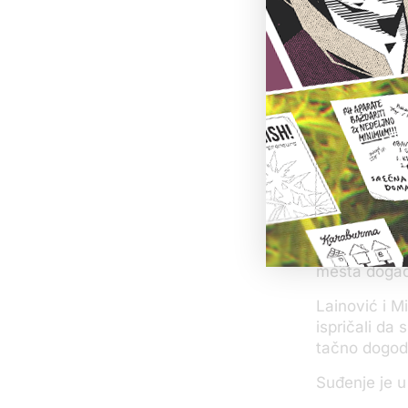
osumnjičenim
U optužnici 
ubistvo izvr
Ova trojica o
„3K Luna“ oko
prijateljem i
Potom je doš
glavu, kako 
osoba zatim 
pištolja puc
mesta događ
Lainović i M
ispričali da 
tačno dogodi
Suđenje je 