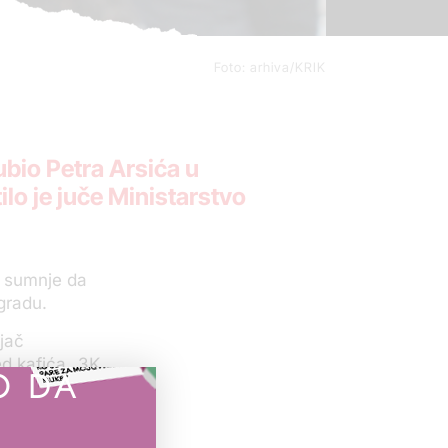
Foto: arhiva/KRIK
ubio Petra Arsića u
o je juče Ministarstvo
g sumnje da
gradu.
ijač
ed kafića „3K
O DA
ćem,