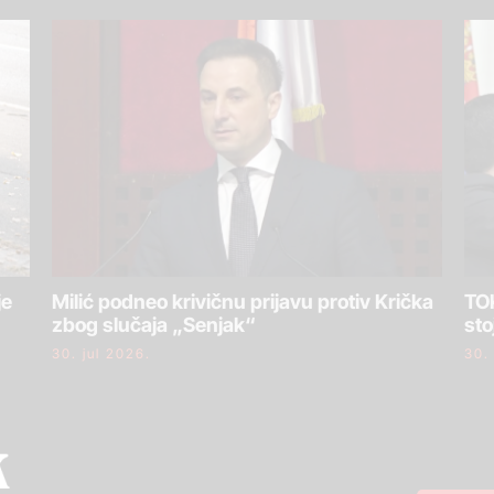
je
Milić podneo krivičnu prijavu protiv Krička
TOK
zbog slučaja „Senjak“
sto
30. jul 2026.
30.