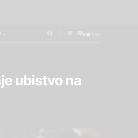
/
SRB
ENG
je ubistvo na