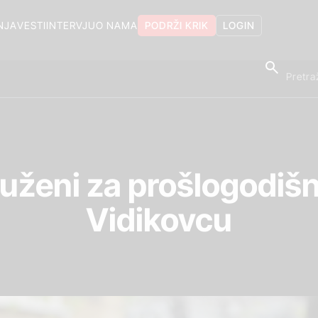
NJA
VESTI
INTERVJU
O NAMA
PODRŽI KRIK
LOGIN
ženi za prošlogodišn
Vidikovcu