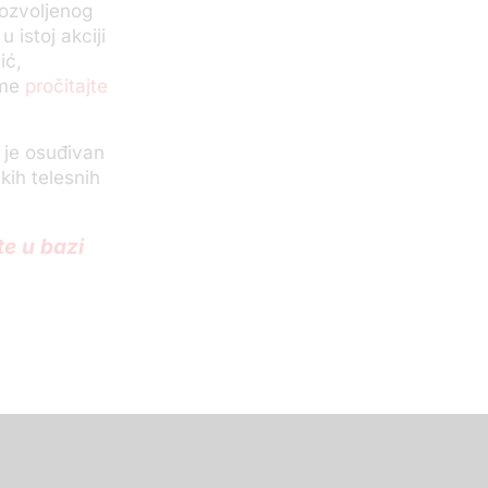
ozvoljenog
 istoj akciji
ić,
ome
pročitajte
a je osuđivan
kih telesnih
te u bazi