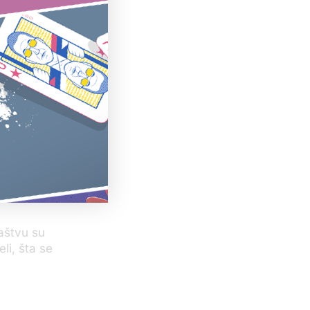
alo kako je
došli su u
ću, da sa
 prijatelja u
 i nepoznata
ović mu je iz
a pobegla sa
laštvu su
li, šta se