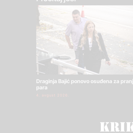
Draginja Bajić ponovo osuđena za pran
para
4. avgust 2026.