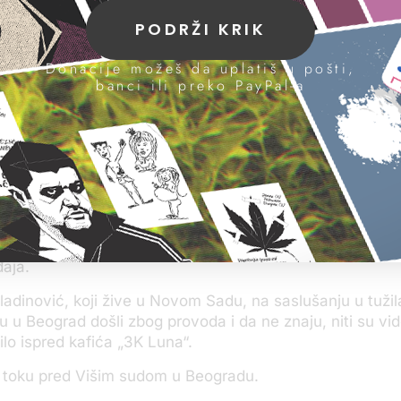
 da je pucao u Arsića, kasnije je raspisana poternica.
PODRŽI KRIK
koja je podignuta u junu prošle godine, tužilaštvo je opis
Donacije možeš da uplatiš u pošti,
šeno.
banci ili preko PayPal-a
ptuženih i jedna osoba čiji identitet policija nije utvrdila 
 dva sata iza ponoći i pozvali Arsića, koji je bio u kafi
zađe ispred.
lo do svađe, nakon čega je Miladinović udario Arsićevog
ne bi mogao da mu pomogne, piše u optužnici. Lainović
su stali iza Arsića, sprečavajući ga da pobegne, a Đank
ao u glavu, tvrdi tužilaštvo. Nakon ubistva, sva četvoric
aja.
iladinović, koji žive u Novom Sadu, na saslušanju u tuži
su u Beograd došli zbog provoda i da ne znaju, niti su vide
lo ispred kafića „3K Luna“.
u toku pred Višim sudom u Beogradu.