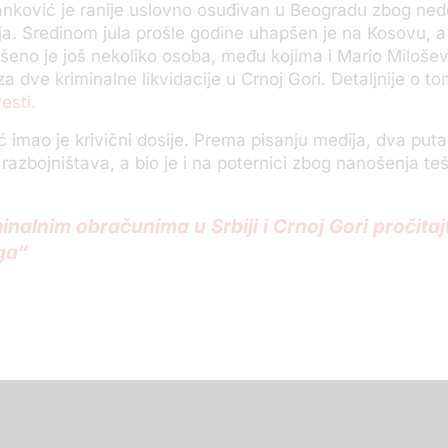
nković je ranije uslovno osuđivan u Beogradu zbog ned
ja. Sredinom jula prošle godine uhapšen je na Kosovu, a u
pšeno je još nekoliko osoba, među kojima i Mario Milošev
a dve kriminalne likvidacije u Crnoj Gori. Detaljnije o t
esti.
sić imao je krivični dosije. Prema pisanju medija, dva put
 razbojništava, a bio je i na poternici zbog nanošenja teš
inalnim obračunima u Srbiji i Crnoj Gori pročitaj
ga“