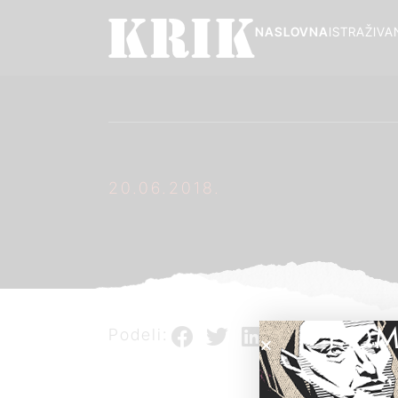
NASLOVNA
ISTRAŽIVA
20.06.2018.
POM
Podeli: