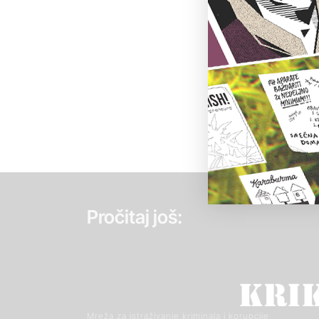
Pročitaj još:
Mreža za istraživanje kriminala i korupcije