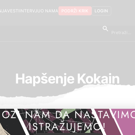
NJA
VESTI
INTERVJU
O NAMA
PODRŽI KRIK
LOGIN
Hapšenje Kokain
OZI NAM DA NASTAVIM
ISTRAŽUJEMO!