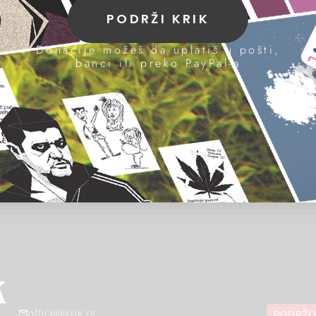
PODRŽI KRIK
Donacije možeš da uplatiš u pošti,
banci ili preko PayPal-a
office@krik.rs
PODRŽI 