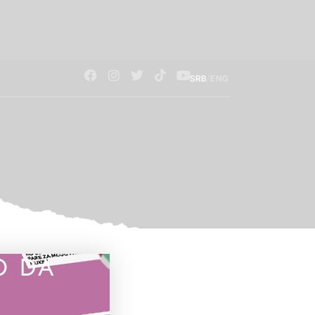
/
SRB
ENG
O DA