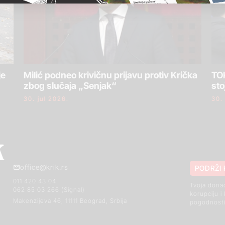
je
Milić podneo krivičnu prijavu protiv Krička
TOK
zbog slučaja „Senjak“
sto
30. jul 2026.
30.
office@krik.rs
PODRŽI 
011 420 43 04
Tvoja dona
062 85 03 266 (Signal)
korupciju i
Makenzijeva 46, 11111 Beograd, Srbija
pogodnosti