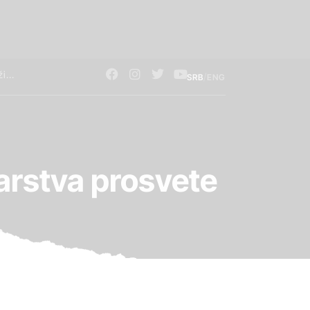
/
SRB
ENG
arstva prosvete
)