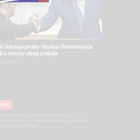
: Istraga protiv Vesića i Momirovića
ji u mestu zbog policije
 jul 2026.
KRIK
cija nam pomaže da i dalje otkrivamo
 kriminal, a mi uzvraćamo poklonima i različitim
ma na portalu KRIK.