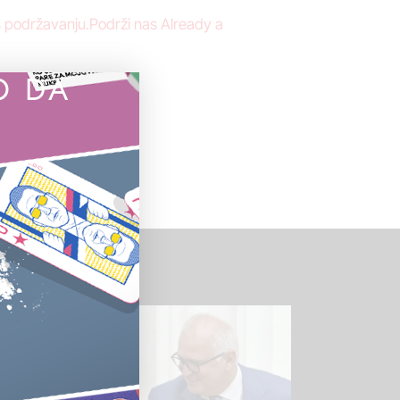
s podržavanju.Podrži nas Already a
O DA