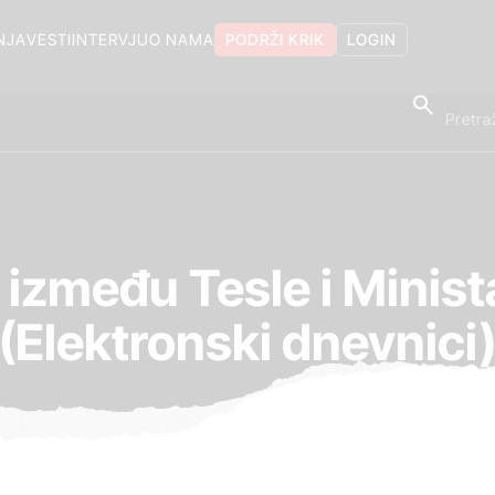
NJA
VESTI
INTERVJU
O NAMA
PODRŽI KRIK
LOGIN
 između Tesle i Minist
(Elektronski dnevnici