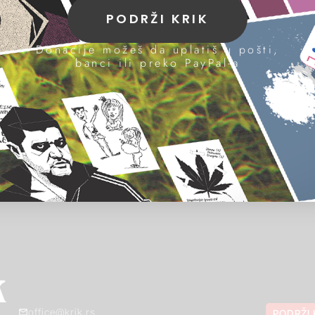
PODRŽI KRIK
Donacije možeš da uplatiš u pošti,
banci ili preko PayPal-a
office@krik.rs
PODRŽI 