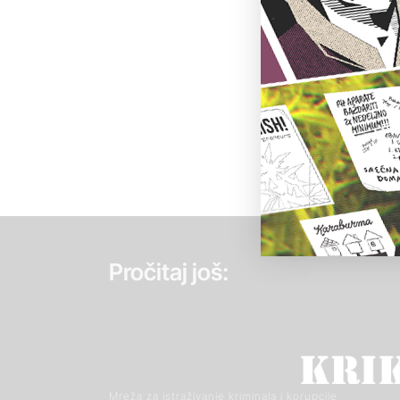
Pročitaj još:
Mreža za istraživanje kriminala i korupcije