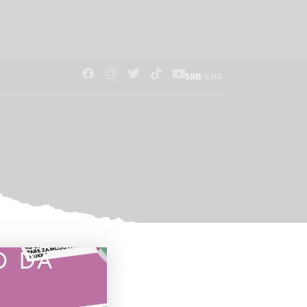
/
SRB
ENG
O DA