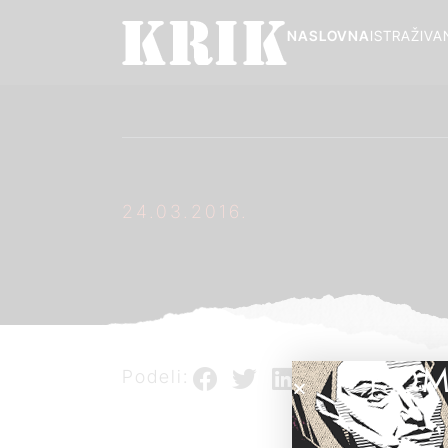
NASLOVNA
ISTRAŽIVA
24.03.2016.
POM
Podeli: