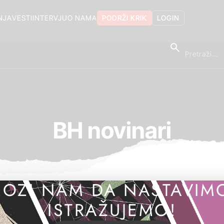
NJA
VESTI
INTERVJU
O NAMA
PODRŽI KRIK
LOGIN
BH novinari
OZI NAM DA NASTAVIM
ISTRAŽUJEMO!