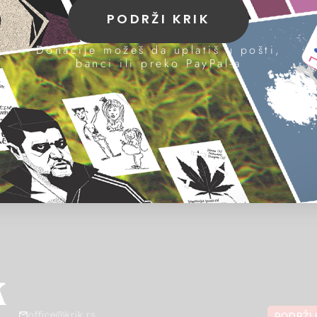
PODRŽI KRIK
Donacije možeš da uplatiš u pošti,
banci ili preko PayPal-a
office@krik.rs
PODRŽI 