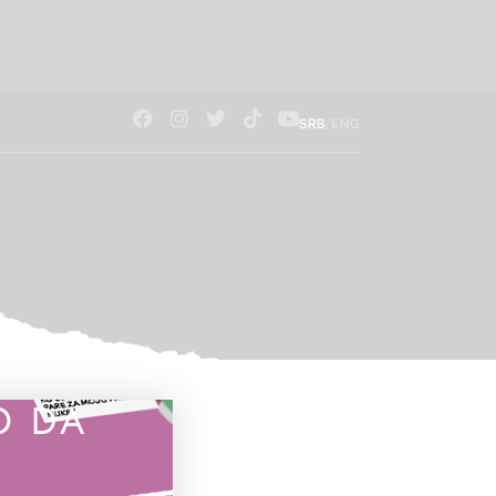
/
SRB
ENG
O DA