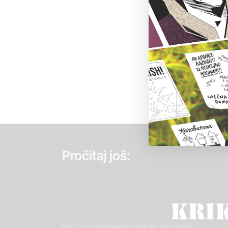
Pročitaj još:
Mreža za istraživanje kriminala i korupcije