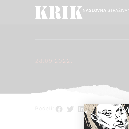
NASLOVNA
ISTRAŽIVA
28.09.2022.
POM
Podeli: