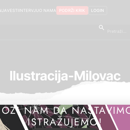
NJA
VESTI
INTERVJU
O NAMA
PODRŽI KRIK
LOGIN
Ilustracija-Milovac
OZI NAM DA NASTAVIM
ISTRAŽUJEMO!