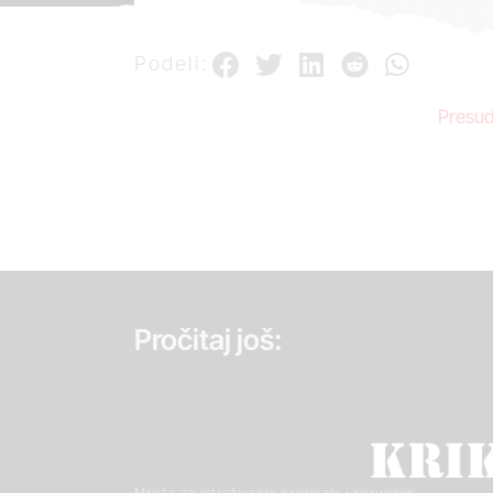
Podeli:
Presud
Pročitaj još:
Mreža za istraživanje kriminala i korupcije