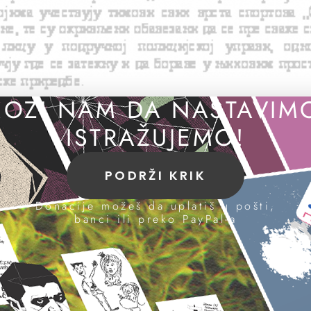
OZI NAM DA NASTAVIM
ISTRAŽUJEMO!
PODRŽI KRIK
Donacije možeš da uplatiš u pošti,
banci ili preko PayPal-a