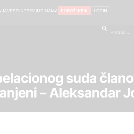
NJA
VESTI
INTERVJU
O NAMA
PODRŽI KRIK
LOGIN
elacionog suda član
anjeni – Aleksandar J