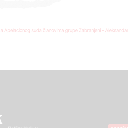
a Apelacionog suda članovima grupe Zabranjeni - Aleksandar
office@krik.rs