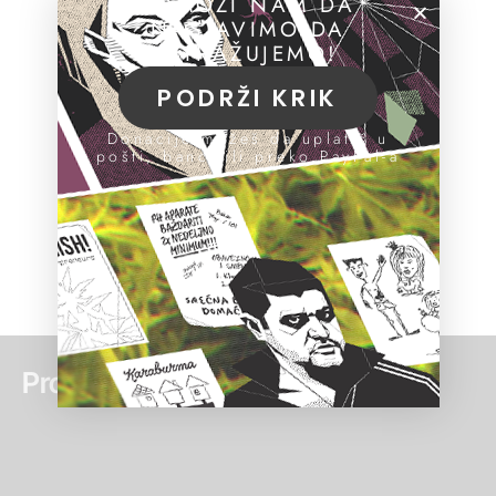
POMOZI NAM DA
NASTAVIMO DA
ISTRAŽUJEMO!
PODRŽI KRIK
Donacije možeš da uplatiš u
pošti, banci ili preko PayPal-a
Pročitaj još: