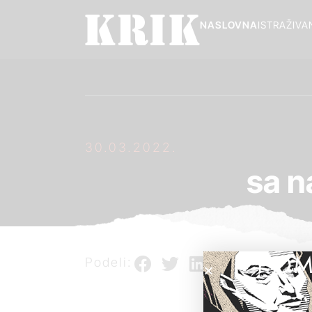
NASLOVNA
ISTRAŽIVA
30.03.2022.
sa n
POM
Podeli: