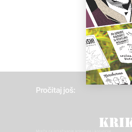
Pročitaj još:
Mreža za istraživanje kriminala i korupcije