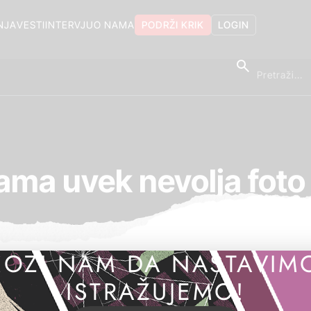
NJA
VESTI
INTERVJU
O NAMA
PODRŽI KRIK
LOGIN
ama uvek nevolja fot
OZI NAM DA NASTAVIM
ISTRAŽUJEMO!