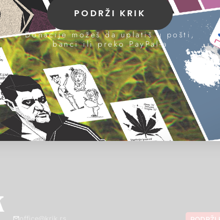
PODRŽI KRIK
Donacije možeš da uplatiš u pošti,
banci ili preko PayPal-a
office@krik.rs
PODRŽI 