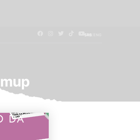
/
SRB
ENG
o mup
O DA