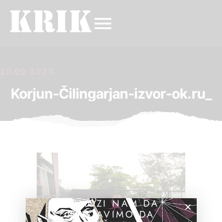
20.09.2020.
Korjun-Čilingarjan-izvor-ok.ru_
POMOZI NAM DA
NASTAVIMO DA