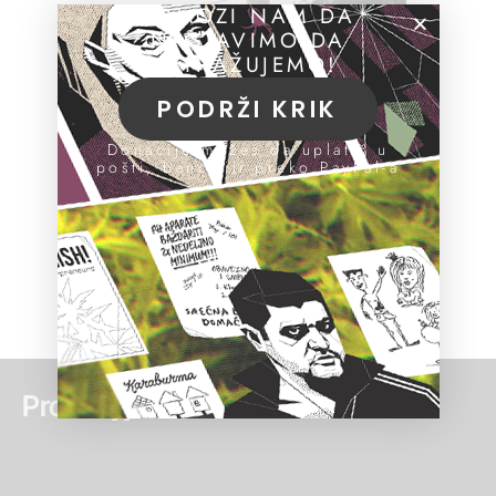
POMOZI NAM DA
NASTAVIMO DA
ISTRAŽUJEMO!
PODRŽI KRIK
Donacije možeš da uplatiš u
pošti, banci ili preko PayPal-a
Pročitaj još: