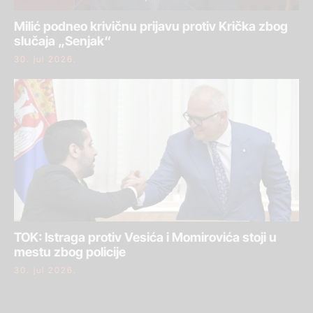
Milić podneo krivičnu prijavu protiv Krička zbog
slučaja „Senjak“
30. jul 2026.
TOK: Istraga protiv Vesića i Momirovića stoji u
mestu zbog policije
30. jul 2026.