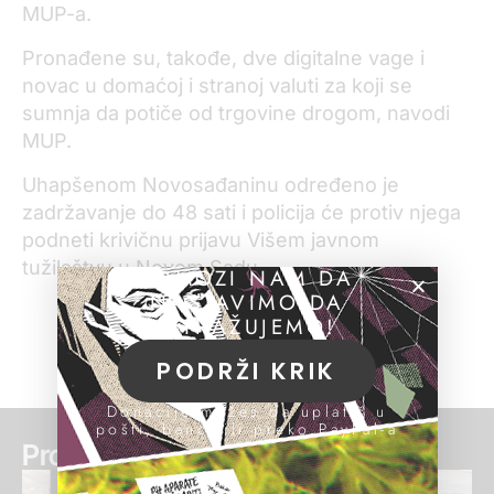
MUP-a.
Pronađene su, takođe, dve digitalne vage i
novac u domaćoj i stranoj valuti za koji se
sumnja da potiče od trgovine drogom, navodi
MUP.
Uhapšenom Novosađaninu određeno je
zadržavanje do 48 sati i policija će protiv njega
podneti krivičnu prijavu Višem javnom
tužilaštvu u Novom Sadu.
POMOZI NAM DA
NASTAVIMO DA
ISTRAŽUJEMO!
PODRŽI KRIK
Donacije možeš da uplatiš u
pošti, banci ili preko PayPal-a
Pročitaj još: