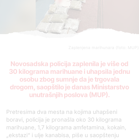
Zaplenjena marihunara (foto: MUP)
Novosadska policija zaplenila je više od
30 kilograma marihuane i uhapsila jednu
osobu zbog sumnje da je trgovala
drogom, saopštilo je danas Ministarstvo
unutrašnjih poslova (MUP).
Pretresima dva mesta na kojima uhapšeni
boravi, policija je pronašla oko 30 kilograma
marihuane, 1,7 kilograma amfetamina, kokain,
„ekstazi“ i ulje kanabisa, piše u saopštenju