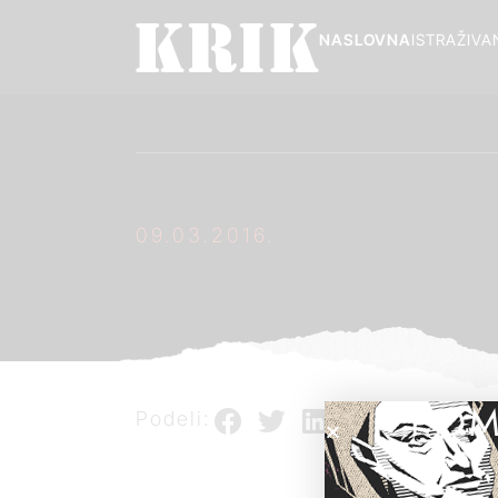
NASLOVNA
ISTRAŽIVA
09.03.2016.
POM
Podeli: