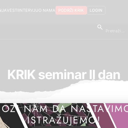
NJA
VESTI
INTERVJU
O NAMA
PODRŽI KRIK
LOGIN
KRIK seminar II dan
OZI NAM DA NASTAVIM
ISTRAŽUJEMO!