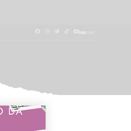
/
SRB
ENG
O DA