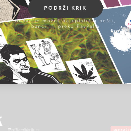
PODRŽI KRIK
Donacije možeš da uplatiš u pošti,
banci ili preko PayPal-a
office@krik.rs
PODRŽI 