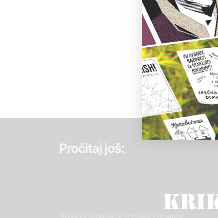
Pročitaj još:
Mreža za istraživanje kriminala i korupcije