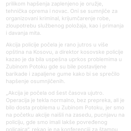
prilikom hapšenja zaplenjeno je oružje,
tehnička oprema i novac. Oni se sumnjiče za
organizovani kriminal, krijumčarenje robe,
zloupotrebu službenog položaja, kao i primanja
i davanja mita.
Akcija policije počela je rano jutros u više
opština na Kosovu, a direktor kosovske policije
kazao je da bila uspešna uprkos problemima u
Zubinom Potoku gde su bile postavljene
barikade i zapaljene gume kako bi se sprečilo
hapšenje osumnjičenih.
„Akcija je počela od šest časova ujutro.
Operacija je tekla normalno, bez prepreka, ali je
bilo dosta problema u Zubinom Potoku, jer smo
na početku akcije naišli na zasedu, pucnjavu na
policiju, gde smo imali lakše povređenog
policajca“, rekao je na konferenciji za štampu