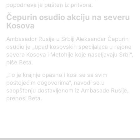
popodneva je pušten iz pritvora.
Čepurin osudio akciju na severu
Kosova
Ambasador Rusije u Srbiji Aleksandar Čepurin
osudio je „upad kosovskih specijalaca u rejone
severa Kosova i Metohije koje naseljavaju Srbi“,
piše Beta.
„To je krajnje opasno i kosi se sa svim
postojećim dogovorima“, navodi se u
saopštenju dostavljenom iz Ambasade Rusije,
prenosi Beta.