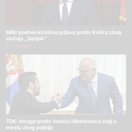
Milić podneo krivičnu prijavu protiv Krička zbog
slučaja „Senjak“
30. jul 2026.
TOK: Istraga protiv Vesića i Momirovića stoji u
mestu zbog policije