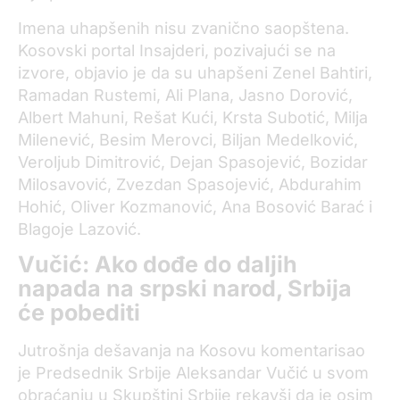
Imena uhapšenih nisu zvanično saopštena.
Kosovski portal Insajderi, pozivajući se na
izvore, objavio je da su uhapšeni Zenel Bahtiri,
Ramadan Rustemi, Ali Plana, Jasno Dorović,
Albert Mahuni, Rešat Kući, Krsta Subotić, Milja
Milenević, Besim Merovci, Biljan Medelković,
Veroljub Dimitrović, Dejan Spasojević, Bozidar
Milosavović, Zvezdan Spasojević, Abdurahim
Hohić, Oliver Kozmanović, Ana Bosović Barać i
Blagoje Lazović.
Vučić: Ako dođe do daljih
napada na srpski narod, Srbija
će pobediti
Jutrošnja dešavanja na Kosovu komentarisao
je Predsednik Srbije Aleksandar Vučić u svom
obraćanju u Skupštini Srbije rekavši da je osim