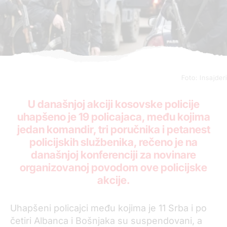
Foto: Insajderi
U današnjoj akciji kosovske policije
uhapšeno je 19 policajaca, među kojima
jedan komandir, tri poručnika i petanest
policijskih službenika, rečeno je na
današnjoj konferenciji za novinare
organizovanoj povodom ove policijske
akcije.
Uhapšeni policajci među kojima je 11 Srba i po
četiri Albanca i Bošnjaka su suspendovani, a