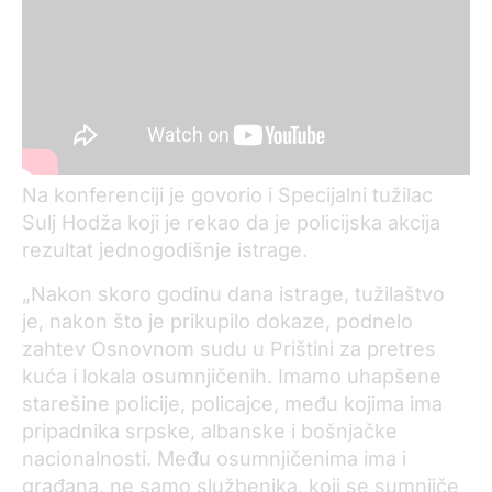
Na konferenciji je govorio i Specijalni tužilac
Sulj Hodža koji je rekao da je policijska akcija
rezultat jednogodišnje istrage.
„Nakon skoro godinu dana istrage, tužilaštvo
je, nakon što je prikupilo dokaze, podnelo
zahtev Osnovnom sudu u Prištini za pretres
kuća i lokala osumnjičenih. Imamo uhapšene
starešine policije, policajce, među kojima ima
pripadnika srpske, albanske i bošnjačke
nacionalnosti. Među osumnjičenima ima i
građana, ne samo službenika, koji se sumnjiče