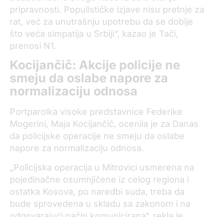
pripravnosti. Populističke izjave nisu pretnje za
rat, već za unutrašnju upotrebu da se dobije
što veća simpatija u Srbiji“, kazao je Tači,
prenosi N1.
Kocijančič: Akcije policije ne
smeju da oslabe napore za
normalizaciju odnosa
Portparolka visoke predstavnice Federike
Mogerini, Maja Kocijančič, ocenila je za Danas
da policijske operacije ne smeju da oslabe
napore za normalizaciju odnosa.
„Policijska operacija u Mitrovici usmerena na
pojedinačne osumnjičene iz celog regiona i
ostatka Kosova, po naredbi suda, treba da
bude sprovedena u skladu sa zakonom i na
odgovarajući način komunicirana“, rekla je