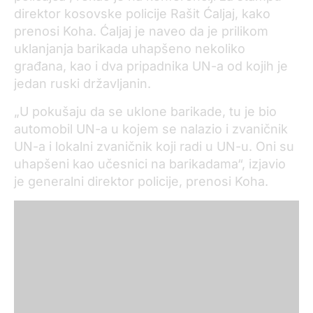
direktor kosovske policije Rašit Ćaljaj, kako
prenosi Koha. Ćaljaj je naveo da je prilikom
uklanjanja barikada uhapšeno nekoliko
građana, kao i dva pripadnika UN-a od kojih je
jedan ruski državljanin.
„U pokušaju da se uklone barikade, tu je bio
automobil UN-a u kojem se nalazio i zvaničnik
UN-a i lokalni zvaničnik koji radi u UN-u. Oni su
uhapšeni kao učesnici na barikadama“, izjavio
je generalni direktor policije, prenosi Koha.