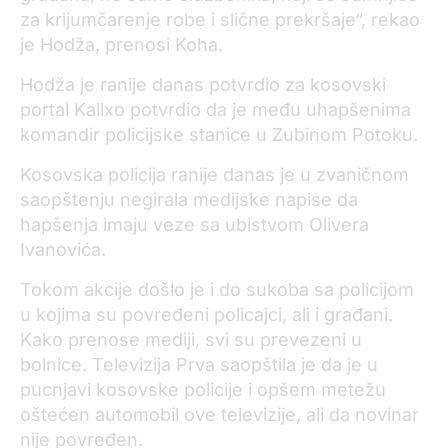
za krijumčarenje robe i slične prekršaje“, rekao
je Hodža, prenosi Koha.
Hodža je ranije danas potvrdio za kosovski
portal Kallxo potvrdio da je među uhapšenima
komandir policijske stanice u Zubinom Potoku.
Kosovska policija ranije danas je u zvaničnom
saopštenju negirala medijske napise da
hapšenja imaju veze sa ubistvom Olivera
Ivanovića.
Tokom akcije došlo je i do sukoba sa policijom
u kojima su povređeni policajci, ali i građani.
Kako prenose mediji, svi su prevezeni u
bolnice. Televizija Prva saopštila je da je u
pucnjavi kosovske policije i opšem metežu
oštećen automobil ove televizije, ali da novinar
nije povređen.