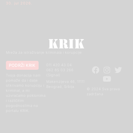
30. jul 2026.
Mreža za istraživanje kriminala i korupcije
PODRŽI KRIK
011 420 43 04
062 85 03 266
(Signal)
Tvoja donacija nam
pomaže da i dalje
Makenzijeva 46, 11111
otkrivamo korupciju i
Beograd, Srbija
© 2024 Sva prava
kriminal, a mi
zadržana
uzvraćamo poklonima
i različitim
pogodnostima na
portalu KRIK.