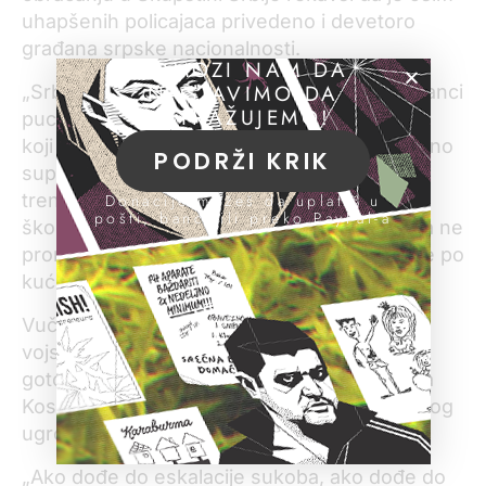
uhapšenih policajaca privedeno i devetoro
građana srpske nacionalnosti.
POMOZI NAM DA
NASTAVIMO DA
„Srbi nisu raspolagali nikakvim oružjem, Albanci
ISTRAŽUJEMO!
pucaju bojevom municijom preko glava Srba
koji su protestovali i pokušavali da se verbalno
PODRŽI KRIK
suprotstave nasilnom ponašanju. U ovom
trenutku premlaćivanje Srba kod tehničke
Donacije možeš da uplatiš u
pošti, banci ili preko PayPal-a
škole u zubinom Potoku, upadi u kuće. Kada ne
pronađu onoga koga su hteli da uhapse, sve po
kući lome“, ispričao je ranije danas.
Vučić je rekao da je kao vrhovni komandant
vojske naredio „punu borbenu i bojevu
gotovost“ i da će vojska štiti stanovništvo na
Kosovu ukoliko dođe do „bilo kakvog ozbiljnog
ugrožavanja života našeg naroda“.
„Ako dođe do eskalacije sukoba, ako dođe do