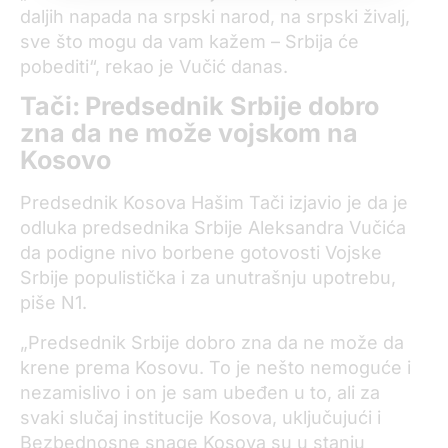
daljih napada na srpski narod, na srpski živalj,
sve što mogu da vam kažem – Srbija će
pobediti“, rekao je Vučić danas.
Tači:
Predsednik Srbije dobro
zna da ne može vojskom na
Kosovo
Predsednik Kosova Hašim Tači izjavio je da je
odluka predsednika Srbije Aleksandra Vučića
da podigne nivo borbene gotovosti Vojske
Srbije populistička i za unutrašnju upotrebu,
piše N1.
„Predsednik Srbije dobro zna da ne može da
krene prema Kosovu. To je nešto nemoguće i
nezamislivo i on je sam ubeđen u to, ali za
svaki slučaj institucije Kosova, uključujući i
Bezbednosne snage Kosova su u stanju