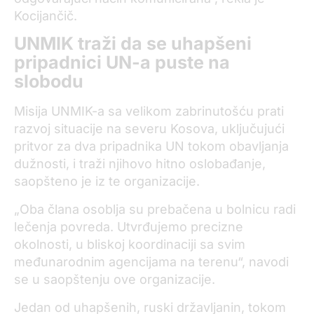
Kocijančič.
UNMIK traži da se uhapšeni
pripadnici UN-a puste na
slobodu
Misija UNMIK-a sa velikom zabrinutošću prati
razvoj situacije na severu Kosova, uključujući
pritvor za dva pripadnika UN tokom obavljanja
dužnosti, i traži njihovo hitno oslobađanje,
saopšteno je iz te organizacije.
„Oba člana osoblja su prebačena u bolnicu radi
lečenja povreda. Utvrđujemo precizne
okolnosti, u bliskoj koordinaciji sa svim
međunarodnim agencijama na terenu“, navodi
se u saopštenju ove organizacije.
Jedan od uhapšenih, ruski državljanin, tokom