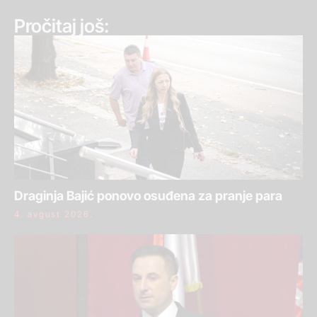
Pročitaj još:
Draginja Bajić ponovo osuđena za pranje para
4. avgust 2026.